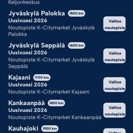
Keljonkeskus
Jyväskylä Palokka
1500
km
Uusivuosi 2026
Valitse
Noutopiste K-Citymarket Jyväskylä
noutopiste
KRANUT
TULIVUORET
Palokka
2,50
€
2,50
€
Jyväskylä Seppälä
1600
km
Uusivuosi 2026
Valitse
Lisää ostoskoriin
Lisää ostoskoriin
Noutopiste K-Citymarket Jyväskylä
noutopiste
Seppälä
Kajaani
1
2
3
4
1700
km
Valitse
Uusivuosi 2026
noutopiste
Noutopiste K-Citymarket Kajaani
Kankaanpää
1800
km
Valitse
Uusivuosi 2026
noutopiste
Noutopiste K-Citymarket Kankaanpää
Kauhajoki
1900
km