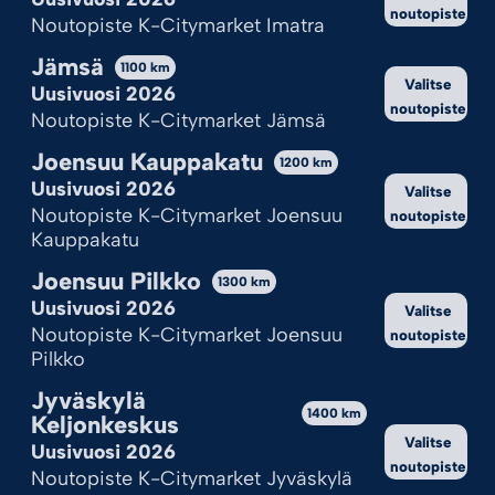
Ilotulite.fi käyttää evästeitä, jotta sivu toimii ja pystymme sitä
noutopiste
Noutopiste K-Citymarket Imatra
kehittämään.
Jämsä
Onhan tämä sinulle ok?
1100
km
Valitse
Uusivuosi 2026
noutopiste
Hyväksy kaikki
Noutopiste K-Citymarket Jämsä
Joensuu Kauppakatu
Hylkää kaikki
1200
km
Uusivuosi 2026
Valitse
Katso valinnat
Noutopiste K-Citymarket Joensuu
noutopiste
Kauppakatu
Cookie Policy
Tietosuojaseloste
JUKEBOXI
UKKOSMYRSKY
Joensuu Pilkko
1300
km
14,95
€
24,95
€
Uusivuosi 2026
Valitse
Noutopiste K-Citymarket Joensuu
noutopiste
Lisää ostoskoriin
Lisää ostoskoriin
Pilkko
Jyväskylä
1400
km
Keljonkeskus
Valitse
Uusivuosi 2026
noutopiste
Noutopiste K-Citymarket Jyväskylä