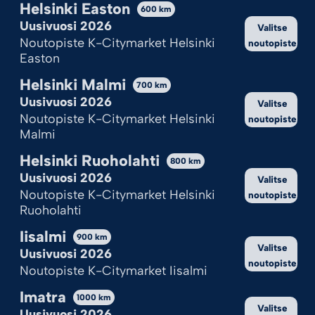
Helsinki Easton
600
km
Uusivuosi 2026
Valitse
JACKPOT
SUPERSETTI
Noutopiste K-Citymarket Helsinki
noutopiste
9,95
€
19,95
€
Easton
Helsinki Malmi
700
km
Lisää ostoskoriin
Lisää ostoskoriin
Uusivuosi 2026
Valitse
Noutopiste K-Citymarket Helsinki
noutopiste
Malmi
Helsinki Ruoholahti
800
km
Uusivuosi 2026
Valitse
Noutopiste K-Citymarket Helsinki
noutopiste
Ruoholahti
Iisalmi
900
km
Valitse
Uusivuosi 2026
TÄHTITYKKI
TYKINKUULAT
noutopiste
Noutopiste K-Citymarket Iisalmi
4,95
€
3,95
€
Imatra
Kekseistä puhetta?
1000
km
Valitse
Uusivuosi 2026
Lisää ostoskoriin
Lisää ostoskoriin