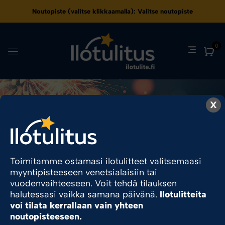
Noutopiste (valitse klikkaamalla):
Valitse noutopiste
0
Ilotulite.fi
X
Ilotulite.fi
Kauppa
Toimitamme ostamasi ilotulitteet valitsemaasi
myyntipisteeseen venetsialaisiin tai
Sesonkituote
vuodenvaihteeseen. Voit tehdä tilauksen
halutessasi vaikka samana päivänä.
Ilotulitteita
voi tilata kerrallaan vain yhteen
noutopisteeseen.