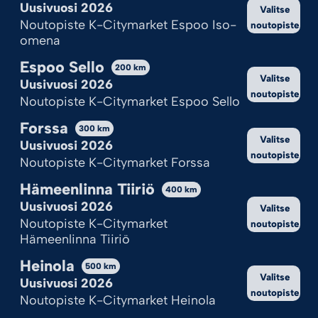
Uusivuosi 2026
Valitse
Noutopiste K-Citymarket Espoo Iso-
noutopiste
omena
Espoo Sello
200
km
Valitse
Uusivuosi 2026
noutopiste
Noutopiste K-Citymarket Espoo Sello
MEGA TYKIT
ISO ROOMALAINEN
Forssa
300
km
Valitse
9,95
€
2,95
€
Uusivuosi 2026
noutopiste
Noutopiste K-Citymarket Forssa
Lisää ostoskoriin
Lisää ostoskoriin
Hämeenlinna Tiiriö
400
km
Uusivuosi 2026
Valitse
Noutopiste K-Citymarket
noutopiste
Hämeenlinna Tiiriö
Heinola
500
km
Valitse
Uusivuosi 2026
noutopiste
Noutopiste K-Citymarket Heinola