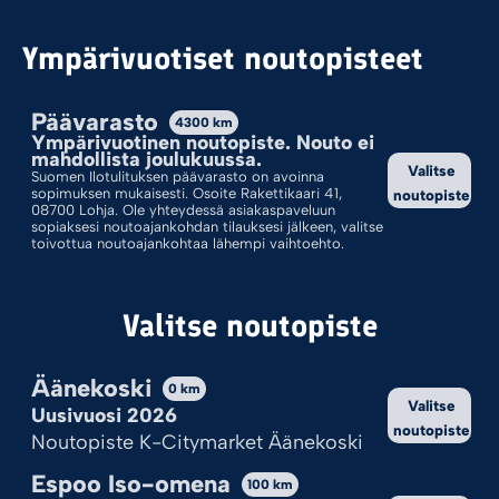
Lajittelu: Ostetuin Ensin
Ympärivuotiset noutopisteet
Päävarasto
4300
km
Ympärivuotinen noutopiste. Nouto ei
mahdollista joulukuussa.
Valitse
Suomen Ilotulituksen päävarasto on avoinna
sopimuksen mukaisesti. Osoite Rakettikaari 41,
noutopiste
08700 Lohja. Ole yhteydessä asiakaspaveluun
sopiaksesi noutoajankohdan tilauksesi jälkeen, valitse
toivottua noutoajankohtaa lähempi vaihtoehto.
Valitse noutopiste
KUNKKUPAUKKU
THUNDERSTORM
2,50
€
5,95
€
Äänekoski
0
km
Valitse
Uusivuosi 2026
Lisää ostoskoriin
Lisää ostoskoriin
noutopiste
Noutopiste K-Citymarket Äänekoski
Espoo Iso-omena
100
km