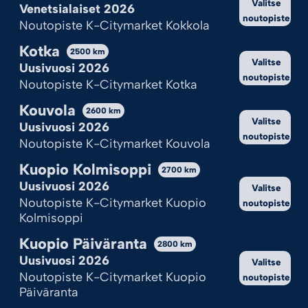
Valitse
Venetsialaiset 2026
noutopiste
Noutopiste K-Citymarket Kokkola
Kotka
2500
km
Valitse
Uusivuosi 2026
noutopiste
Noutopiste K-Citymarket Kotka
Kouvola
2600
km
Valitse
Uusivuosi 2026
noutopiste
Noutopiste K-Citymarket Kouvola
Kuopio Kolmisoppi
2700
km
Uusivuosi 2026
Valitse
Noutopiste K-Citymarket Kuopio
noutopiste
Kolmisoppi
Kuopio Päiväranta
2800
km
Uusivuosi 2026
Valitse
Noutopiste K-Citymarket Kuopio
noutopiste
Päiväranta
Ilotulite.fi-verkkokauppa on Suomen