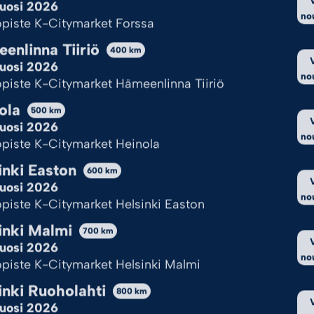
uosi 2026
no
piste K-Citymarket Forssa
ksy kaikki
Hylkää kaikki
Katso val
enlinna Tiiriö
400
km
uosi 2026
Cookie Policy
Tietosuojaseloste
no
piste K-Citymarket Hämeenlinna Tiiriö
ola
500
km
uosi 2026
no
piste K-Citymarket Heinola
inki Easton
600
km
uosi 2026
no
piste K-Citymarket Helsinki Easton
inki Malmi
700
km
uosi 2026
no
piste K-Citymarket Helsinki Malmi
inki Ruoholahti
800
km
uosi 2026