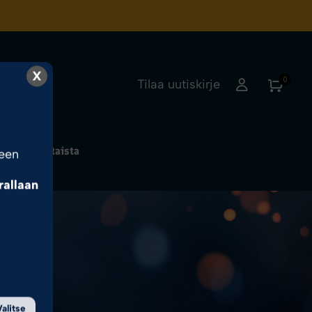
X
0
Tilaa uutiskirje
Ajankohtaista
seen
rrallaan
sa.
Valitse