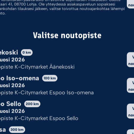
kaari 41, 08700 Lohja. Ole yhteydessä asiakaspaveluun sopiaksesi
no
ankohdan tilauksesi jälkeen, valitse toivottua noutoajankohtaa lähempi
hto.
Padat
Yhdistelmäpadat
Valitse noutopiste
koski
0
km
uosi 2026
no
piste K-Citymarket Äänekoski
o Iso-omena
100
km
oillasi ei löytynyt tuotteita.
uosi 2026
no
piste K-Citymarket Espoo Iso-omena
o Sello
Kekseistä puhetta?
200
km
uosi 2026
no
piste K-Citymarket Espoo Sello
yttää evästeitä, jotta sivu toimii ja pystymme sitä kehittämään.
sa
nulle ok?
300
km