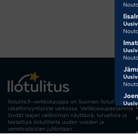
Nouto
Iisal
Uusiv
Nouto
Imat
Uusiv
Nouto
Jäm
Uusiv
Nouto
Joen
Ilotulite.fi-verkkokauppa on Suomen Ilotulituksen
Uusiv
rakettimyyntipiste verkossa. Verkkokaupastamme
Nouto
löydät laajan valikoiman näyttäviä, turvallisia ja
Joen
testattuja ilotulitteita uuden vuoden ja
venetsialaisten juhlintaan.
Uusiv
Nouto