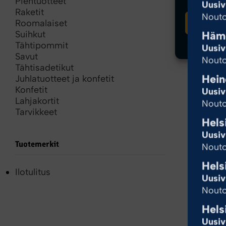
Pientuotteet
Uusiv
Raketit
Nouto
Hyvä
Roomalaiset
Häme
Suihkut
Tähtipommit
Uusiv
Savut
Nouto
Tähtisadetikut
Hein
Juhlatuotteet ja konfetit
Konfetit
Uusiv
Lahjakortit
Nouto
Tarvikkeet
Hels
Uusiv
Tuotemerkit
Nouto
Hels
Ilotulitus
Uusiv
Nouto
Hels
Uusiv