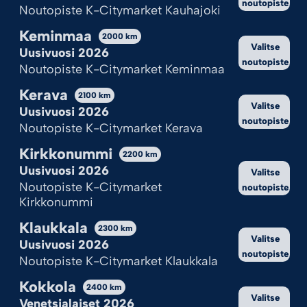
noutopiste
Noutopiste K-Citymarket Kauhajoki
Keminmaa
2000
km
Valitse
Uusivuosi 2026
noutopiste
Noutopiste K-Citymarket Keminmaa
Kerava
2100
km
Valitse
Uusivuosi 2026
noutopiste
Noutopiste K-Citymarket Kerava
Kirkkonummi
2200
km
Uusivuosi 2026
Valitse
Noutopiste K-Citymarket
noutopiste
Kirkkonummi
Klaukkala
2300
km
Valitse
Uusivuosi 2026
noutopiste
Noutopiste K-Citymarket Klaukkala
Kokkola
2400
km
Valitse
Venetsialaiset 2026