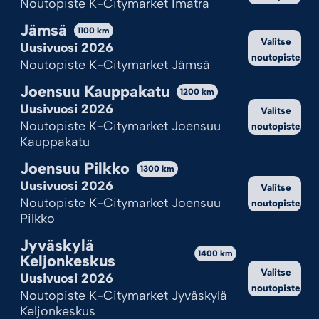
Noutopiste K-Citymarket Imatra
Katso valinnat
Jämsä
1100
km
Cookie Policy
Tietosuojaseloste
Valitse
Uusivuosi 2026
noutopiste
Noutopiste K-Citymarket Jämsä
Joensuu Kauppakatu
1200
km
Uusivuosi 2026
Valitse
Noutopiste K-Citymarket Joensuu
noutopiste
Kauppakatu
Joensuu Pilkko
1300
km
Uusivuosi 2026
Valitse
Noutopiste K-Citymarket Joensuu
noutopiste
Pilkko
Jyväskylä
1400
km
Keljonkeskus
Valitse
Uusivuosi 2026
noutopiste
Noutopiste K-Citymarket Jyväskylä
Keljonkeskus