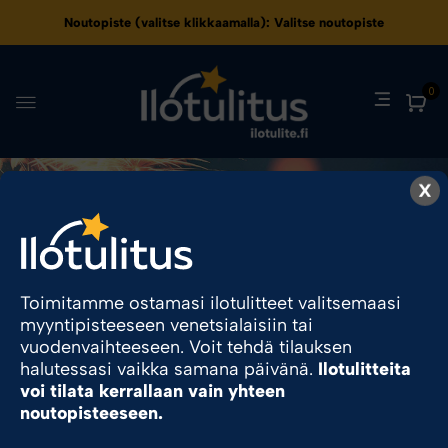
Noutopiste (valitse klikkaamalla):
Valitse noutopiste
0
X
Tilausohjeet
Toimitamme ostamasi ilotulitteet valitsemaasi
myyntipisteeseen venetsialaisiin tai
vuodenvaihteeseen. Voit tehdä tilauksen
halutessasi vaikka samana päivänä.
Ilotulitteita
voi tilata kerrallaan vain yhteen
noutopisteeseen.