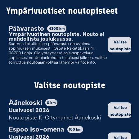
Tutustu ohjeisiimme
Ympärivuotiset noutopisteet
Ilotulituksen verkkokauppa on auki ympäri vuoden, mutta laaja
Päävarasto
4300
km
valikoima ja parhaat tarjoukset ovat esillä vain rajoitetusti.
Ympärivuotinen noutopiste. Nouto ei
Verkkokaupan valikoima vaihtuu ennen venetsialaisten ja
mahdollista joulukuussa.
Valitse
Suomen Ilotulituksen päävarasto on avoinna
vuodenvaihteen myyntipäiviä rajatummaksi sesonkivalikoimaksi.
sopimuksen mukaisesti. Osoite Rakettikaari 41,
noutopiste
Tiedotamme sivuilla etukäteen ennen kuin valikoima vaihtuu
08700 Lohja. Ole yhteydessä asiakaspaveluun
sopiaksesi noutoajankohdan tilauksesi jälkeen, valitse
suppeammaksi. Haluamansa tuotteet varmistaa itselleen
toivottua noutoajankohtaa lähempi vaihtoehto.
tekemällä tilauksen hyvissä ajoin.
Ilotulitteiden toimittaminen suoraan kuluttajalle ei ole
Valitse noutopiste
lainsäädännön puolesta mahdollista. Tuotteet voi ostaa
normaalisti verkkokaupasta, mutta tilauksen yhteydessä tulee
Äänekoski
valita myymälä, josta tuotteet haluaa noutaa. Lisäksi on valittava
0
km
Valitse
noutaako tuotteet venetsialaisissa, vuodenvaihteessa vai
Uusivuosi 2026
noutopiste
varastoltamme Lohjalta muuhun aikaan vuodesta.
Noutopiste K-Citymarket Äänekoski
Venetsialaisten aikaan luovutuspisteitä on rajatummin kuin
Espoo Iso-omena
100
km
vuodenvaihteessa.
Uusivuosi 2026
Valitse
Luovutuspisteellä kaupassa on työntekijämme, joka ojentaa