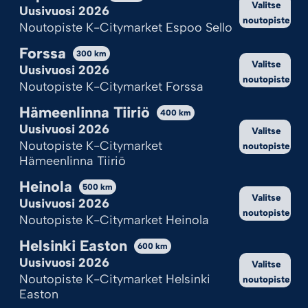
Valitse
Hylkää kaikki
Uusivuosi 2026
noutopiste
Noutopiste K-Citymarket Espoo Sello
Katso valinnat
Forssa
300
km
Valitse
Cookie Policy
Tietosuojaseloste
Uusivuosi 2026
noutopiste
Noutopiste K-Citymarket Forssa
Hämeenlinna Tiiriö
400
km
Uusivuosi 2026
Valitse
Noutopiste K-Citymarket
noutopiste
Hämeenlinna Tiiriö
Heinola
500
km
Valitse
Uusivuosi 2026
noutopiste
Noutopiste K-Citymarket Heinola
Helsinki Easton
600
km
Uusivuosi 2026
Valitse
Noutopiste K-Citymarket Helsinki
noutopiste
Easton