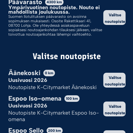
Päävarasto
4300
km
Ympärivuotinen noutopiste. Nouto ei
Valinnoillasi ei löytynyt tuotteita.
mahdollista joulukuussa.
Valitse
Suomen Ilotulituksen päävarasto on avoinna
sopimuksen mukaisesti. Osoite Rakettikaari 41,
noutopiste
08700 Lohja. Ole yhteydessä asiakaspaveluun
sopiaksesi noutoajankohdan tilauksesi jälkeen, valitse
toivottua noutoajankohtaa lähempi vaihtoehto.
Valitse noutopiste
Äänekoski
0
km
Valitse
Uusivuosi 2026
noutopiste
Kekseistä puhetta?
Noutopiste K-Citymarket Äänekoski
Ilotulite.fi käyttää evästeitä, jotta sivu toimii ja pystymme sitä
Espoo Iso-omena
100
km
kehittämään.
Uusivuosi 2026
Valitse
Onhan tämä sinulle ok?
Noutopiste K-Citymarket Espoo Iso-
noutopiste
omena
Hyväksy kaikki
Espoo Sello
200
km