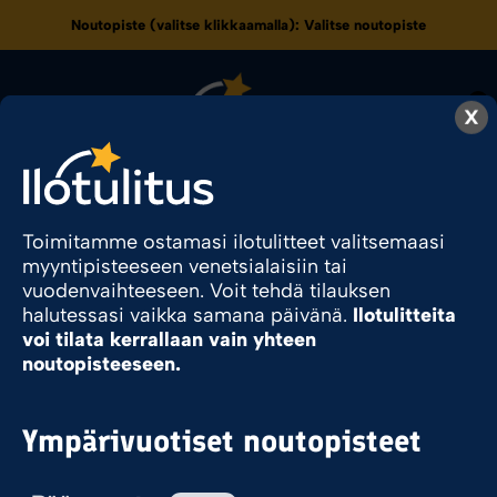
Noutopiste (valitse klikkaamalla):
Valitse noutopiste
0
X
I+V+W
Toimitamme ostamasi ilotulitteet valitsemaasi
myyntipisteeseen venetsialaisiin tai
vuodenvaihteeseen. Voit tehdä tilauksen
Ilotulite.fi
Tuote Ammuntasuunta
I+V+W
halutessasi vaikka samana päivänä.
Ilotulitteita
voi tilata kerrallaan vain yhteen
noutopisteeseen.
Sesonkituote
Ympärivuotiset noutopisteet