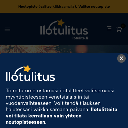
Noutopiste (valitse klikkaamalla):
Valitse noutopiste
0
X
Joensuu Pilkko
Ilotulite.fi
Myyntipisteet
Joensuu Pilkko
Toimitamme ostamasi ilotulitteet valitsemaasi
myyntipisteeseen venetsialaisiin tai
Sesonkituote
vuodenvaihteeseen. Voit tehdä tilauksen
halutessasi vaikka samana päivänä.
Ilotulitteita
voi tilata kerrallaan vain yhteen
noutopisteeseen.