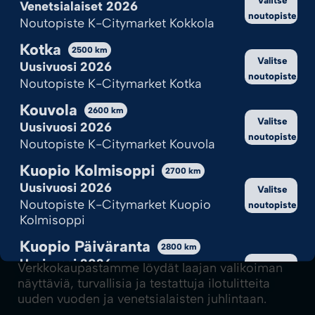
Venetsialaiset 2026
noutopiste
Noutopiste K-Citymarket Kokkola
Kotka
2500
km
Valitse
Uusivuosi 2026
noutopiste
Noutopiste K-Citymarket Kotka
Kouvola
2600
km
Valitse
Uusivuosi 2026
noutopiste
Noutopiste K-Citymarket Kouvola
Kuopio Kolmisoppi
2700
km
Uusivuosi 2026
Valitse
Noutopiste K-Citymarket Kuopio
noutopiste
Kolmisoppi
Ilotulite.fi-verkkokauppa on Suomen
Kuopio Päiväranta
2800
km
Ilotulituksen rakettimyyntipiste verkossa.
Uusivuosi 2026
Valitse
Verkkokaupastamme löydät laajan valikoiman
Noutopiste K-Citymarket Kuopio
noutopiste
näyttäviä, turvallisia ja testattuja ilotulitteita
Päiväranta
uuden vuoden ja venetsialaisten juhlintaan.