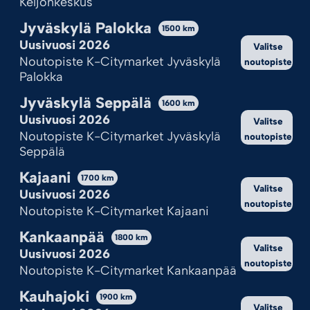
Keljonkeskus
valikoimastamme noutopisteelle K-Citymarket
Jyväskylä Palokka
Joensuu Pilkko. Pidä silmällä vaihtuvia tarjouksia,
1500
km
kampanjoita ja alennusmyyntejä saadaksesi
Uusivuosi 2026
Valitse
parhaat tuotteet parhaaseen hintaan.
Noutopiste K-Citymarket Jyväskylä
noutopiste
Palokka
Ympärivuotinen valikoimamme on huomattavasti
sesonkivalikoimaa laajempi. Verkkokauppamme
Jyväskylä Seppälä
1600
km
ilotulitteita voit tilata koska vain, mutta nouto
Uusivuosi 2026
Valitse
tapahtuu aina valittuna noutoajankohtana
Noutopiste K-Citymarket Jyväskylä
noutopiste
sesonkimyyntipisteeltä K-Citymarketista tai
Seppälä
ympärivuotiselta noutopisteeltä.
Kajaani
1700
km
Valitse
Uusivuosi 2026
noutopiste
Noutopiste K-Citymarket Kajaani
Kankaanpää
1800
km
Valitse
Uusivuosi 2026
noutopiste
Noutopiste K-Citymarket Kankaanpää
Kauhajoki
1900
km
Valitse