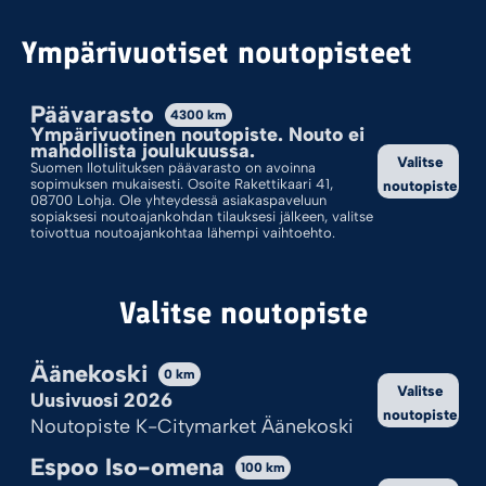
Noutopiste Joensuu Pilkko
Ympärivuotiset noutopisteet
Päävarasto
K-Citymarket Joensuu Pilkko
4300
km
Ympärivuotinen noutopiste. Nouto ei
mahdollista joulukuussa.
Linjatie 2, 80140 Joensuu
Valitse
Suomen Ilotulituksen päävarasto on avoinna
sopimuksen mukaisesti. Osoite Rakettikaari 41,
noutopiste
08700 Lohja. Ole yhteydessä asiakaspaveluun
Uusivuosi – noutoajat
sopiaksesi noutoajankohdan tilauksesi jälkeen, valitse
toivottua noutoajankohtaa lähempi vaihtoehto.
PÄIVÄMÄÄRÄ
NOUTOAIKA
Su 27.12.2026
13 - 18
Valitse noutopiste
Ma 28.12.2026
12 - 20
Äänekoski
0
km
Valitse
Uusivuosi 2026
noutopiste
Noutopiste K-Citymarket Äänekoski
Sijainti
Espoo Iso-omena
100
km