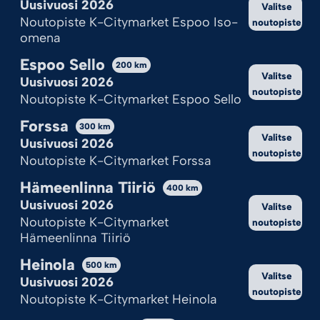
Uusivuosi 2026
Valitse
Noutopiste K-Citymarket Espoo Iso-
noutopiste
omena
Espoo Sello
200
km
Valitse
Uusivuosi 2026
noutopiste
Noutopiste K-Citymarket Espoo Sello
Forssa
300
km
Valitse
Uusivuosi 2026
noutopiste
Noutopiste K-Citymarket Forssa
Hämeenlinna Tiiriö
400
km
Uusivuosi 2026
Valitse
Noutopiste K-Citymarket
noutopiste
Hämeenlinna Tiiriö
Heinola
500
km
Valitse
Ilotulitepisteen aukioloajat
Uusivuosi 2026
noutopiste
Noutopiste K-Citymarket Heinola
K‑Citymarketin aukioloajat