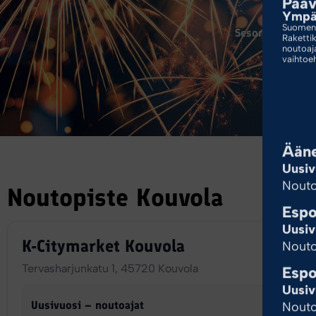
Pääv
Ympär
Suomen 
ortit
Tarvikkeet
Sesonkituote
Raketti
noutoaj
vaihtoe
Ääne
Uusiv
Nouto
Noutopiste Kouvola
Espo
Uusiv
K-Citymarket Kouvola
Nouto
Tervasharjunkatu 1, 45720 Kouvola
Espo
Uusiv
Uusivuosi – noutoajat
Nouto