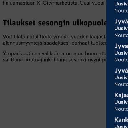
haluamastaan K-Citymarketista. Uusi vuosi on rakett
Uusiv
Nouto
Jyvä
Tilaukset sesongin ulkopuolella
Uusiv
Nouto
Voit tilata ilotulitteita ympäri vuoden laajasta vali
alennusmyyntejä saadaksesi parhaat tuotteet parhaa
Jyvä
Uusiv
Ympärivuotinen valikoimamme on huomattavasti sesonk
Nouto
valittuna noutoajankohtana sesonkimyyntipisteeltä K-
Jyvä
Uusiv
Nouto
Kaja
Uusiv
Nouto
Kan
Uusiv