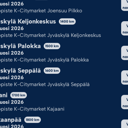
imyynnin aikaa ja parhaat raketit Kouvolassa saat pist
uosi 2026
no
piste K-Citymarket Joensuu Pilkko
skylä Keljonkeskus
1400
km
uosi 2026
no
piste K-Citymarket Jyväskylä Keljonkeskus
koimastamme noutopisteelle K-Citymarket Kouvola. Pidä s
seen hintaan.
skylä Palokka
1500
km
uosi 2026
ivalikoimaa laajempi. Verkkokauppamme ilotulitteita 
no
piste K-Citymarket Jyväskylä Palokka
Citymarketista tai ympärivuotiselta noutopisteeltä.
skylä Seppälä
1600
km
uosi 2026
no
piste K-Citymarket Jyväskylä Seppälä
ani
1700
km
uosi 2026
no
piste K-Citymarket Kajaani
kaanpää
1800
km
uosi 2026