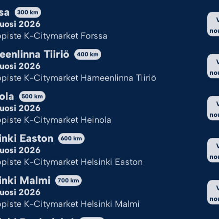
sa
300
km
TOAIKA
uosi 2026
no
- 18
piste K-Citymarket Forssa
enlinna Tiiriö
- 20
400
km
uosi 2026
no
piste K-Citymarket Hämeenlinna Tiiriö
ola
500
km
uosi 2026
no
piste K-Citymarket Heinola
inki Easton
600
km
Kekseistä puhetta?
uosi 2026
no
piste K-Citymarket Helsinki Easton
yttää evästeitä, jotta sivu toimii ja pystymme sitä kehittämään.
inki Malmi
700
km
nulle ok?
uosi 2026
no
ukioloajat
piste K-Citymarket Helsinki Malmi
ksy kaikki
Hylkää kaikki
Katso val