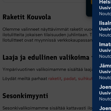
Hels
Uusiv
Nouto
Raketit Kouvola
Iisal
Uusiv
Olemme valinneet näyttävimmät raketit vuoden vaihte
ilotulitteita jokaisen tilaisuuden juhlintaan. Tilaa t
Nouto
Ilotulitteet ovat myynnissä verkkokaupassamme ymp
Imat
Uusiv
Laaja ja edullinen valikoima ilotul
Nouto
Jäm
Ympärivuotinen valikoimamme sisältää laajan kattaukse
Uusiv
Nouto
Löydät meiltä parhaat
raketit
,
padat
,
suihkut
,
ilmapo
Joen
Uusiv
Sesonkimyynti
Nouto
Joen
Sesonkivalikoimamme sisältää kattavasti ilotulitteita,