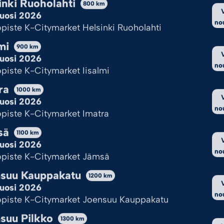
inki Ruoholahti
800
km
uosi 2026
Cookie Policy
Tietosuojaseloste
no
piste K-Citymarket Helsinki Ruoholahti
mi
900
km
uosi 2026
en ja venetsialaisten juhlintaan Kouvolassa. Verkkoka
no
uotteet netistä ja nouda lähimmästä K-Citymarketista. T
piste K-Citymarket Iisalmi
äri vuoden.
ra
1000
km
uosi 2026
no
itteita Kouvolassa
piste K-Citymarket Imatra
sä
1100
km
n parhaita ilotulitteita huippu tarjouksilla.
uosi 2026
no
piste K-Citymarket Jämsä
mmit
,
roomalaiset
,
lajitelmat
ja
tähtisädetikut
.
suu Kauppakatu
1200
km
uosi 2026
no
piste K-Citymarket Joensuu Kauppakatu
suu Pilkko
 jotka löydät K-Citymarkettien ilotulitemyyntipisteiltä. 
1300
km