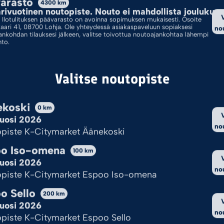
arasto
4300
km
ivuotinen noutopiste. Nouto ei mahdollista joulukuus
Ilotulituksen päävarasto on avoinna sopimuksen mukaisesti. Osoite
Padat
Yhdistelmäpadat
kaari 41, 08700 Lohja. Ole yhteydessä asiakaspaveluun sopiaksesi
no
ankohdan tilauksesi jälkeen, valitse toivottua noutoajankohtaa lähempi
hto.
Valitse noutopiste
koski
0
km
uosi 2026
no
piste K-Citymarket Äänekoski
o Iso-omena
100
km
uosi 2026
no
piste K-Citymarket Espoo Iso-omena
o Sello
200
km
uosi 2026
no
Sijainti
piste K-Citymarket Espoo Sello