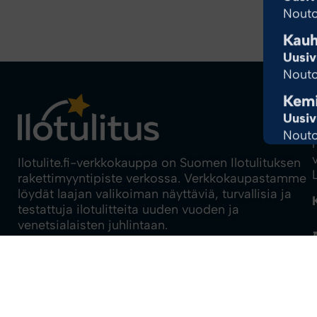
Nouto
Kauh
Uusiv
Nouto
Kem
Uusiv
Nouto
Kera
Ilotulite.fi-verkkokauppa on Suomen Ilotulituksen
rakettimyyntipiste verkossa. Verkkokaupastamme
Uusiv
löydät laajan valikoiman näyttäviä, turvallisia ja
Nouto
testattuja ilotulitteita uuden vuoden ja
Kir
venetsialaisten juhlintaan.
Uusiv
Tietosuojaseloste
Nouto
Tilaus- ja toimitusehdot
Klau
Tilausohjeet
Ilotulitus.fi
Uusiv