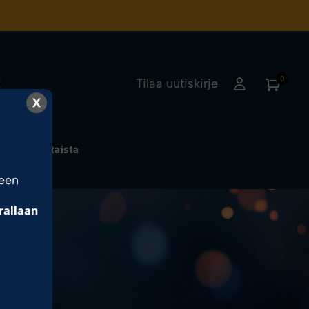
0
Tilaa uutiskirje
X
Ajankohtaista
seen
rrallaan