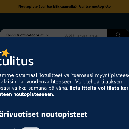
Noutopiste (valitse klikkaamalla):
Valitse noutopiste
Kaikki tuotekategoriat
eet
Kampanjat & Tarjoukset
Noutopisteet
Kuvasto
tili
amme ostamasi ilotulitteet valitsemaasi myyntipistee
ialaisiin tai vuodenvaihteeseen. Voit tehdä tilauksen
ssasi vaikka samana päivänä.
Ilotulitteita voi tilata ke
hteen noutopisteeseen.
Kouvola
rivuotiset noutopisteet
Ilotulite.fi
Myyntipisteet
Kouvola