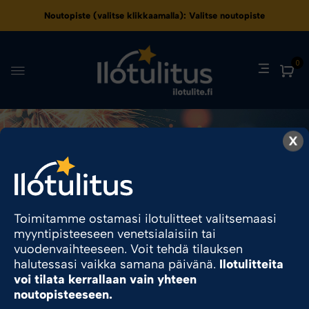
Noutopiste (valitse klikkaamalla):
Valitse noutopiste
0
X
Porvoo
Ilotulite.fi
Myyntipisteet
Porvoo
Toimitamme ostamasi ilotulitteet valitsemaasi
myyntipisteeseen venetsialaisiin tai
Sesonkituote
vuodenvaihteeseen. Voit tehdä tilauksen
halutessasi vaikka samana päivänä.
Ilotulitteita
voi tilata kerrallaan vain yhteen
noutopisteeseen.