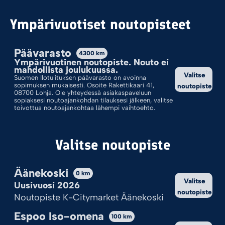
Noutopiste Porvoo
Ympärivuotiset noutopisteet
Päävarasto
K-Citymarket Porvoo
4300
km
Ympärivuotinen noutopiste. Nouto ei
mahdollista joulukuussa.
Runeberginkatu 33, 06100 Porvoo
Valitse
Suomen Ilotulituksen päävarasto on avoinna
sopimuksen mukaisesti. Osoite Rakettikaari 41,
noutopiste
08700 Lohja. Ole yhteydessä asiakaspaveluun
Uusivuosi – noutoajat
sopiaksesi noutoajankohdan tilauksesi jälkeen, valitse
toivottua noutoajankohtaa lähempi vaihtoehto.
PÄIVÄMÄÄRÄ
NOUTOAIKA
Su 27.12.2026
13 - 18
Valitse noutopiste
Ma 28.12.2026
12 - 20
Äänekoski
0
km
Valitse
Uusivuosi 2026
noutopiste
Noutopiste K-Citymarket Äänekoski
Sijainti
Espoo Iso-omena
100
km