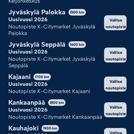
Keljonkeskus
valikoimastamme noutopisteelle K-Citymarket
Jyväskylä Palokka
Porvoo. Pidä silmällä vaihtuvia tarjouksia,
1500
km
kampanjoita ja alennusmyyntejä saadaksesi
Uusivuosi 2026
Valitse
parhaat tuotteet parhaaseen hintaan.
Noutopiste K-Citymarket Jyväskylä
noutopiste
Palokka
Ympärivuotinen valikoimamme on huomattavasti
sesonkivalikoimaa laajempi. Verkkokauppamme
Jyväskylä Seppälä
1600
km
ilotulitteita voit tilata koska vain, mutta nouto
Uusivuosi 2026
Valitse
tapahtuu aina valittuna noutoajankohtana
Noutopiste K-Citymarket Jyväskylä
noutopiste
sesonkimyyntipisteeltä K-Citymarketista tai
Seppälä
ympärivuotiselta noutopisteeltä.
Kajaani
1700
km
Valitse
Uusivuosi 2026
noutopiste
Noutopiste K-Citymarket Kajaani
Kankaanpää
1800
km
Valitse
Uusivuosi 2026
noutopiste
Noutopiste K-Citymarket Kankaanpää
Kauhajoki
1900
km
Valitse