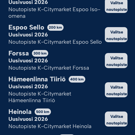
Uusivuosi 2026
Valitse
Noutopiste K-Citymarket Espoo Iso-
noutopiste
omena
Espoo Sello
200
km
Valitse
Uusivuosi 2026
noutopiste
Noutopiste K-Citymarket Espoo Sello
Forssa
300
km
Valitse
Uusivuosi 2026
noutopiste
Noutopiste K-Citymarket Forssa
Hämeenlinna Tiiriö
400
km
Uusivuosi 2026
Valitse
Noutopiste K-Citymarket
noutopiste
Hämeenlinna Tiiriö
Heinola
500
km
Valitse
Ilotulitepisteen aukioloajat
Uusivuosi 2026
noutopiste
Noutopiste K-Citymarket Heinola
K‑Citymarketin aukioloajat