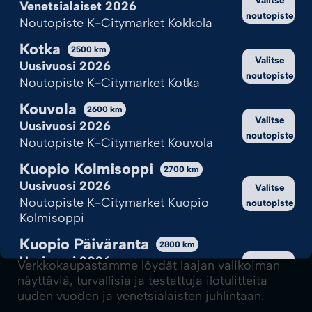
Venetsialaiset 2026
noutopiste
Noutopiste K-Citymarket Kokkola
Kotka
2500
km
Valitse
Uusivuosi 2026
noutopiste
Noutopiste K-Citymarket Kotka
Kouvola
2600
km
Valitse
Uusivuosi 2026
noutopiste
Noutopiste K-Citymarket Kouvola
Kuopio Kolmisoppi
2700
km
Uusivuosi 2026
Valitse
Noutopiste K-Citymarket Kuopio
noutopiste
Kolmisoppi
Ilotulite.fi-verkkokauppa on Suomen
Kuopio Päiväranta
2800
km
Ilotulituksen rakettimyyntipiste verkossa.
Uusivuosi 2026
Valitse
Verkkokaupastamme löydät laajan valikoiman
Noutopiste K-Citymarket Kuopio
noutopiste
näyttäviä, turvallisia ja testattuja ilotulitteita
Päiväranta
uuden vuoden ja venetsialaisten juhlintaan.