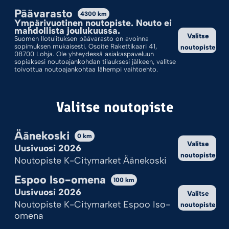
Päävarasto
4300
km
Lajittelu: Ostetuin Ensin
Ympärivuotinen noutopiste. Nouto ei
mahdollista joulukuussa.
Valitse
Suomen Ilotulituksen päävarasto on avoinna
sopimuksen mukaisesti. Osoite Rakettikaari 41,
noutopiste
08700 Lohja. Ole yhteydessä asiakaspaveluun
sopiaksesi noutoajankohdan tilauksesi jälkeen, valitse
toivottua noutoajankohtaa lähempi vaihtoehto.
Valitse noutopiste
Äänekoski
0
km
Valitse
Uusivuosi 2026
SYTYTYSPUIKKO
noutopiste
Noutopiste K-Citymarket Äänekoski
2,50
€
Espoo Iso-omena
100
km
Uusivuosi 2026
Lisää ostoskoriin
Valitse
Noutopiste K-Citymarket Espoo Iso-
noutopiste
omena