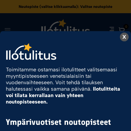
Noutopiste (valitse klikkaamalla):
Valitse noutopiste
0
X
440
Toimitamme ostamasi ilotulitteet valitsemaasi
myyntipisteeseen venetsialaisiin tai
Ilotulite.fi
Tuote Kesto
440
vuodenvaihteeseen. Voit tehdä tilauksen
halutessasi vaikka samana päivänä.
Ilotulitteita
voi tilata kerrallaan vain yhteen
Sesonkituote
noutopisteeseen.
Ympärivuotiset noutopisteet