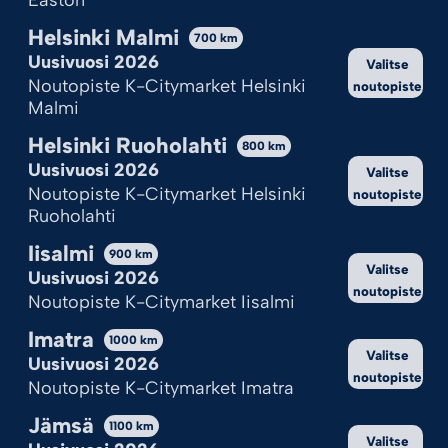
Easton
Helsinki Malmi
700
km
Uusivuosi 2026
Valitse
Noutopiste K-Citymarket Helsinki
noutopiste
Malmi
Helsinki Ruoholahti
800
km
Uusivuosi 2026
Valitse
Noutopiste K-Citymarket Helsinki
noutopiste
Ruoholahti
Iisalmi
900
km
Valitse
Uusivuosi 2026
noutopiste
Noutopiste K-Citymarket Iisalmi
Imatra
1000
km
Valitse
Uusivuosi 2026
noutopiste
Noutopiste K-Citymarket Imatra
Jämsä
1100
km
Valitse