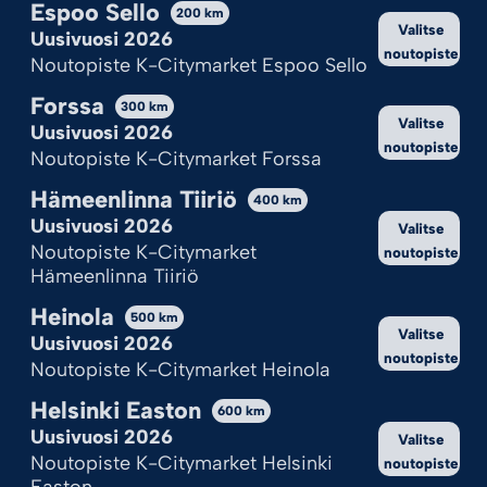
Espoo Sello
200
km
Valitse
Uusivuosi 2026
Kekseistä puhetta?
noutopiste
Noutopiste K-Citymarket Espoo Sello
Ilotulite.fi käyttää evästeitä, jotta sivu toimii ja pystymme sitä
kehittämään.
Forssa
300
km
Valitse
Uusivuosi 2026
Onhan tämä sinulle ok?
noutopiste
Noutopiste K-Citymarket Forssa
Hyväksy kaikki
Hämeenlinna Tiiriö
400
km
Uusivuosi 2026
Valitse
Hylkää kaikki
Noutopiste K-Citymarket
noutopiste
Hämeenlinna Tiiriö
Katso valinnat
Heinola
500
km
Cookie Policy
Tietosuojaseloste
Valitse
Uusivuosi 2026
noutopiste
Noutopiste K-Citymarket Heinola
Helsinki Easton
600
km
Uusivuosi 2026
Valitse
Noutopiste K-Citymarket Helsinki
noutopiste