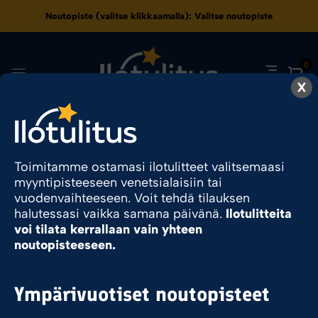
Noutopiste (valitse klikkaamalla):
Valitse noutopiste
0
X
55
Toimitamme ostamasi ilotulitteet valitsemaasi
myyntipisteeseen venetsialaisiin tai
Ilotulite.fi
Tuote Kesto
55
vuodenvaihteeseen. Voit tehdä tilauksen
halutessasi vaikka samana päivänä.
Ilotulitteita
voi tilata kerrallaan vain yhteen
noutopisteeseen.
Sesonkituote
Ympärivuotiset noutopisteet