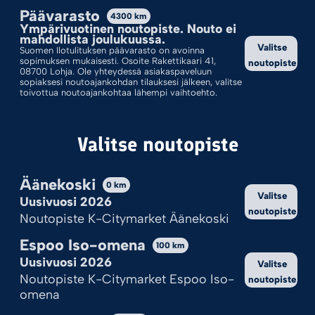
Päävarasto
4300
km
Lajittelu: Ostetuin Ensin
Ympärivuotinen noutopiste. Nouto ei
mahdollista joulukuussa.
Valitse
Suomen Ilotulituksen päävarasto on avoinna
sopimuksen mukaisesti. Osoite Rakettikaari 41,
noutopiste
08700 Lohja. Ole yhteydessä asiakaspaveluun
sopiaksesi noutoajankohdan tilauksesi jälkeen, valitse
toivottua noutoajankohtaa lähempi vaihtoehto.
Valitse noutopiste
Äänekoski
0
km
Valitse
Uusivuosi 2026
MAXXIMUM ATTACK
noutopiste
Noutopiste K-Citymarket Äänekoski
69,95
€
Espoo Iso-omena
100
km
Uusivuosi 2026
Valitse
Lisää ostoskoriin
Noutopiste K-Citymarket Espoo Iso-
noutopiste
omena