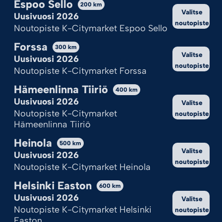
Espoo Sello
Kekseistä puhetta?
200
km
Valitse
Uusivuosi 2026
Ilotulite.fi käyttää evästeitä, jotta sivu toimii ja pystymme sitä
noutopiste
Noutopiste K-Citymarket Espoo Sello
kehittämään.
Onhan tämä sinulle ok?
Forssa
300
km
Valitse
Uusivuosi 2026
noutopiste
Hyväksy kaikki
Noutopiste K-Citymarket Forssa
Hämeenlinna Tiiriö
Hylkää kaikki
400
km
Uusivuosi 2026
Valitse
Katso valinnat
Noutopiste K-Citymarket
noutopiste
Hämeenlinna Tiiriö
Cookie Policy
Tietosuojaseloste
Heinola
500
km
Valitse
Uusivuosi 2026
noutopiste
Noutopiste K-Citymarket Heinola
Helsinki Easton
600
km
Uusivuosi 2026
Valitse
Noutopiste K-Citymarket Helsinki
noutopiste
Easton