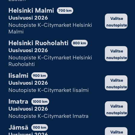
Helsinki Malmi
700
km
Uusivuosi 2026
Valitse
Noutopiste K-Citymarket Helsinki
noutopiste
Malmi
Helsinki Ruoholahti
800
km
Uusivuosi 2026
Valitse
Noutopiste K-Citymarket Helsinki
noutopiste
Ruoholahti
Iisalmi
900
km
Valitse
Uusivuosi 2026
noutopiste
Noutopiste K-Citymarket Iisalmi
Imatra
1000
km
Valitse
Uusivuosi 2026
noutopiste
Noutopiste K-Citymarket Imatra
Jämsä
1100
km
Valitse
Uusivuosi 2026