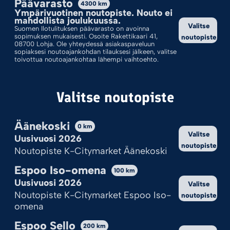
Päävarasto
4300
km
Ympärivuotinen noutopiste. Nouto ei
Valinnoillasi ei löytynyt tuotteita.
mahdollista joulukuussa.
Valitse
Suomen Ilotulituksen päävarasto on avoinna
sopimuksen mukaisesti. Osoite Rakettikaari 41,
noutopiste
08700 Lohja. Ole yhteydessä asiakaspaveluun
sopiaksesi noutoajankohdan tilauksesi jälkeen, valitse
toivottua noutoajankohtaa lähempi vaihtoehto.
Valitse noutopiste
Äänekoski
0
km
Valitse
Uusivuosi 2026
noutopiste
Kekseistä puhetta?
Noutopiste K-Citymarket Äänekoski
Ilotulite.fi käyttää evästeitä, jotta sivu toimii ja pystymme sitä
Espoo Iso-omena
100
km
kehittämään.
Uusivuosi 2026
Valitse
Onhan tämä sinulle ok?
Noutopiste K-Citymarket Espoo Iso-
noutopiste
omena
Hyväksy kaikki
Espoo Sello
200
km