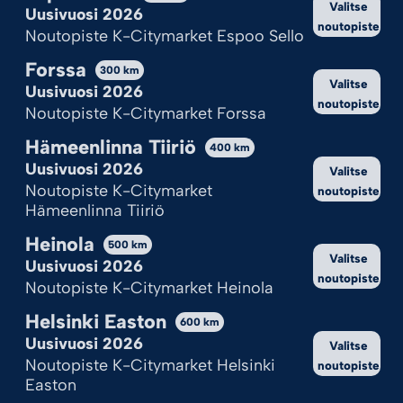
Valitse
Hylkää kaikki
Uusivuosi 2026
noutopiste
Noutopiste K-Citymarket Espoo Sello
Katso valinnat
Forssa
300
km
Valitse
Cookie Policy
Tietosuojaseloste
Uusivuosi 2026
noutopiste
Noutopiste K-Citymarket Forssa
Hämeenlinna Tiiriö
400
km
Uusivuosi 2026
Valitse
Noutopiste K-Citymarket
noutopiste
Hämeenlinna Tiiriö
Heinola
500
km
Valitse
Uusivuosi 2026
noutopiste
Noutopiste K-Citymarket Heinola
Helsinki Easton
600
km
Uusivuosi 2026
Valitse
Noutopiste K-Citymarket Helsinki
noutopiste
Easton