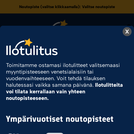
Noutopiste (valitse klikkaamalla):
Valitse noutopiste
0
X
80
Toimitamme ostamasi ilotulitteet valitsemaasi
myyntipisteeseen venetsialaisiin tai
vuodenvaihteeseen. Voit tehdä tilauksen
Ilotulite.fi
Tuote Kesto
80
halutessasi vaikka samana päivänä.
Ilotulitteita
voi tilata kerrallaan vain yhteen
noutopisteeseen.
Sesonkituote
Ympärivuotiset noutopisteet