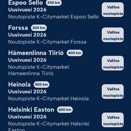
Espoo Sello
Kekseistä puhetta?
200
km
Valitse
Uusivuosi 2026
Ilotulite.fi käyttää evästeitä, jotta sivu toimii ja pystymme sitä
noutopiste
Noutopiste K-Citymarket Espoo Sello
kehittämään.
Onhan tämä sinulle ok?
Forssa
300
km
Valitse
Uusivuosi 2026
noutopiste
Hyväksy kaikki
Noutopiste K-Citymarket Forssa
Hämeenlinna Tiiriö
Hylkää kaikki
400
km
Uusivuosi 2026
Valitse
Katso valinnat
Noutopiste K-Citymarket
noutopiste
Hämeenlinna Tiiriö
Cookie Policy
Tietosuojaseloste
Heinola
500
km
Valitse
Uusivuosi 2026
noutopiste
Noutopiste K-Citymarket Heinola
Helsinki Easton
600
km
Uusivuosi 2026
Valitse
Noutopiste K-Citymarket Helsinki
noutopiste
Easton