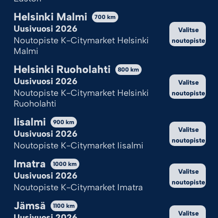
Helsinki Malmi
700
km
Uusivuosi 2026
Valitse
Noutopiste K-Citymarket Helsinki
noutopiste
Malmi
Helsinki Ruoholahti
800
km
Uusivuosi 2026
Valitse
Noutopiste K-Citymarket Helsinki
noutopiste
Ruoholahti
Iisalmi
900
km
Valitse
Uusivuosi 2026
noutopiste
Noutopiste K-Citymarket Iisalmi
Imatra
1000
km
Valitse
Uusivuosi 2026
noutopiste
Noutopiste K-Citymarket Imatra
Jämsä
1100
km
Valitse
Uusivuosi 2026