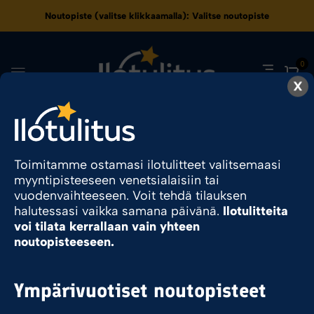
Noutopiste (valitse klikkaamalla):
Valitse noutopiste
0
X
127.5
Toimitamme ostamasi ilotulitteet valitsemaasi
myyntipisteeseen venetsialaisiin tai
Ilotulite.fi
Tuote Pyromassamäärä
127.5
vuodenvaihteeseen. Voit tehdä tilauksen
halutessasi vaikka samana päivänä.
Ilotulitteita
voi tilata kerrallaan vain yhteen
noutopisteeseen.
Sesonkituote
Ympärivuotiset noutopisteet