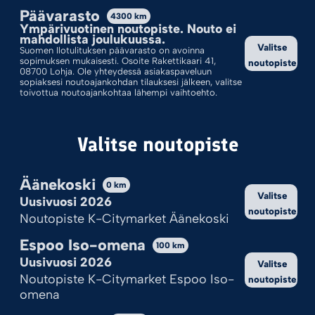
Päävarasto
4300
km
Lajittelu: Ostetuin Ensin
Ympärivuotinen noutopiste. Nouto ei
mahdollista joulukuussa.
Valitse
Suomen Ilotulituksen päävarasto on avoinna
sopimuksen mukaisesti. Osoite Rakettikaari 41,
noutopiste
08700 Lohja. Ole yhteydessä asiakaspaveluun
sopiaksesi noutoajankohdan tilauksesi jälkeen, valitse
toivottua noutoajankohtaa lähempi vaihtoehto.
Valitse noutopiste
Äänekoski
0
km
Valitse
Uusivuosi 2026
SUPERSETTI
noutopiste
Noutopiste K-Citymarket Äänekoski
19,95
€
Espoo Iso-omena
100
km
Uusivuosi 2026
Valitse
Lisää ostoskoriin
Noutopiste K-Citymarket Espoo Iso-
noutopiste
omena