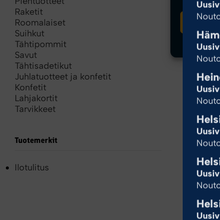
Pientuotteet
Uusiv
Raketit
Nouto
Hyvä
Roomalaiset
Häme
Suihkut
Tähtipommit
Uusiv
Savut
Nouto
Tähtisadetikut
Hein
Juhlatuotteet ja konfetit
Konfetit
Uusiv
Lahjakortit
Nouto
Tarvikkeet
Hels
Uusiv
Tuotemerkit
Nouto
Hels
Ilotulitus
Uusiv
Nouto
Hels
Uusiv