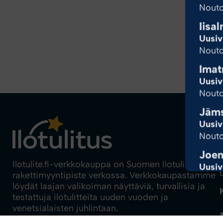
Nouto
Iisal
Uusiv
Nouto
Imat
Uusiv
Nouto
Jäm
Uusiv
Nouto
Joen
Ilotulite.fi-verkkokauppa on Suomen Ilotulituksen
Uusiv
rakettimyyntipiste verkossa. Verkkokaupastamme
Nouto
löydät laajan valikoiman näyttäviä, turvallisia ja
Joen
testattuja ilotulitteita uuden vuoden ja
venetsialaisten juhlintaan.
Uusiv
Nouto