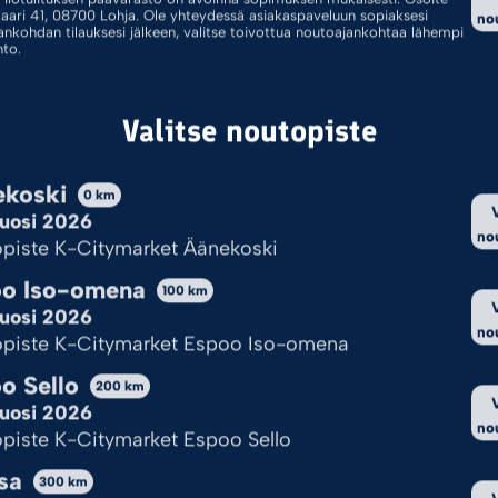
kaari 41, 08700 Lohja. Ole yhteydessä asiakaspaveluun sopiaksesi
no
ankohdan tilauksesi jälkeen, valitse toivottua noutoajankohtaa lähempi
hto.
Padat
Yhdistelmäpadat
Valitse noutopiste
koski
0
km
uosi 2026
no
piste K-Citymarket Äänekoski
o Iso-omena
100
km
oillasi ei löytynyt tuotteita.
uosi 2026
no
piste K-Citymarket Espoo Iso-omena
o Sello
Kekseistä puhetta?
200
km
uosi 2026
no
piste K-Citymarket Espoo Sello
yttää evästeitä, jotta sivu toimii ja pystymme sitä kehittämään.
sa
nulle ok?
300
km