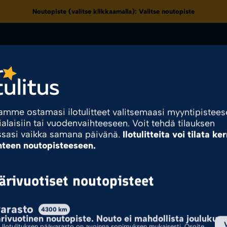
Noutopiste (valitse klikkaamalla):
Valitse noutopiste
Kaikki tuotekategoriat
eet
Kampanjat & Tarjoukset
Noutopisteet
Kuvasto
amme ostamasi ilotulitteet valitsemaasi myyntipistee
ialaisiin tai vuodenvaihteeseen. Voit tehdä tilauksen
tili
ssasi vaikka samana päivänä.
Ilotulitteita voi tilata ke
hteen noutopisteeseen.
rivuotiset noutopisteet
319
arasto
4300
km
Ilotulite.fi
Tuote Pyromassamäärä
319
ivuotinen noutopiste. Nouto ei mahdollista joulukuus
Ilotulituksen päävarasto on avoinna sopimuksen mukaisesti. Osoite