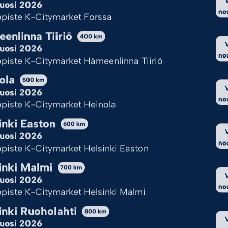
uosi 2026
no
piste K-Citymarket Forssa
ksy kaikki
Hylkää kaikki
Katso val
enlinna Tiiriö
400
km
uosi 2026
Cookie Policy
Tietosuojaseloste
no
piste K-Citymarket Hämeenlinna Tiiriö
ola
500
km
uosi 2026
no
piste K-Citymarket Heinola
inki Easton
600
km
uosi 2026
no
piste K-Citymarket Helsinki Easton
inki Malmi
700
km
uosi 2026
no
piste K-Citymarket Helsinki Malmi
inki Ruoholahti
800
km
uosi 2026