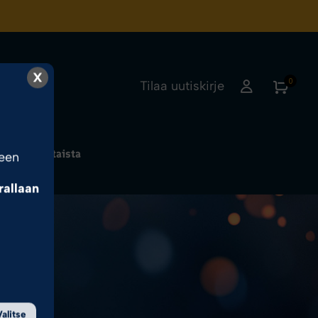
X
0
Tilaa uutiskirje
Ajankohtaista
seen
rrallaan
sa.
Valitse