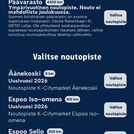
Päävarasto
4300
km
Ympärivuotinen noutopiste. Nouto ei
Valinnoillasi ei löytynyt tuotteita.
mahdollista joulukuussa.
Valitse
Suomen Ilotulituksen päävarasto on avoinna
sopimuksen mukaisesti. Osoite Rakettikaari 41,
noutopiste
08700 Lohja. Ole yhteydessä asiakaspaveluun
sopiaksesi noutoajankohdan tilauksesi jälkeen, valitse
toivottua noutoajankohtaa lähempi vaihtoehto.
Valitse noutopiste
Äänekoski
0
km
Valitse
Uusivuosi 2026
noutopiste
Kekseistä puhetta?
Noutopiste K-Citymarket Äänekoski
Ilotulite.fi käyttää evästeitä, jotta sivu toimii ja pystymme sitä
Espoo Iso-omena
100
km
kehittämään.
Uusivuosi 2026
Valitse
Onhan tämä sinulle ok?
Noutopiste K-Citymarket Espoo Iso-
noutopiste
omena
Hyväksy kaikki
Espoo Sello
200
km