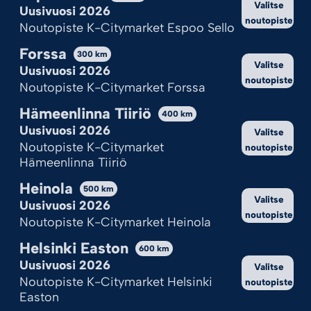
Valitse
Hylkää kaikki
Uusivuosi 2026
noutopiste
Noutopiste K-Citymarket Espoo Sello
Katso valinnat
Forssa
300
km
Valitse
Cookie Policy
Tietosuojaseloste
Uusivuosi 2026
noutopiste
Noutopiste K-Citymarket Forssa
Hämeenlinna Tiiriö
400
km
Uusivuosi 2026
Valitse
Noutopiste K-Citymarket
noutopiste
Hämeenlinna Tiiriö
Heinola
500
km
Valitse
Uusivuosi 2026
noutopiste
Noutopiste K-Citymarket Heinola
Helsinki Easton
600
km
Uusivuosi 2026
Valitse
Noutopiste K-Citymarket Helsinki
noutopiste
Easton