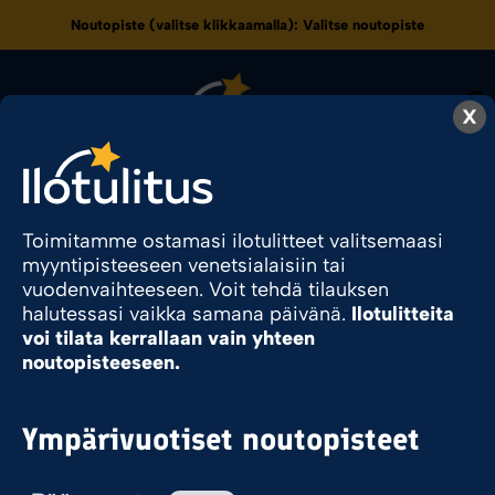
Noutopiste (valitse klikkaamalla):
Valitse noutopiste
0
X
320
Toimitamme ostamasi ilotulitteet valitsemaasi
myyntipisteeseen venetsialaisiin tai
vuodenvaihteeseen. Voit tehdä tilauksen
Ilotulite.fi
Tuote Pyromassamäärä
320
halutessasi vaikka samana päivänä.
Ilotulitteita
voi tilata kerrallaan vain yhteen
noutopisteeseen.
Sesonkituote
Ympärivuotiset noutopisteet