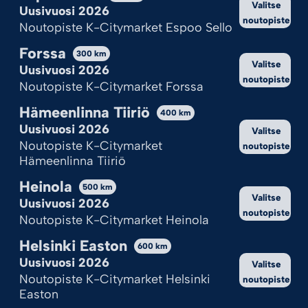
Valitse
Hylkää kaikki
Uusivuosi 2026
noutopiste
Noutopiste K-Citymarket Espoo Sello
Katso valinnat
Forssa
300
km
Valitse
Cookie Policy
Tietosuojaseloste
Uusivuosi 2026
noutopiste
Noutopiste K-Citymarket Forssa
Hämeenlinna Tiiriö
400
km
Uusivuosi 2026
Valitse
Noutopiste K-Citymarket
noutopiste
Hämeenlinna Tiiriö
Heinola
500
km
Valitse
Uusivuosi 2026
noutopiste
Noutopiste K-Citymarket Heinola
Helsinki Easton
600
km
Uusivuosi 2026
Valitse
Noutopiste K-Citymarket Helsinki
noutopiste
Easton