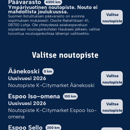
Päävarasto
4300
km
Ympärivuotinen noutopiste. Nouto ei
Valinnoillasi ei löytynyt tuotteita.
mahdollista joulukuussa.
Valitse
Suomen Ilotulituksen päävarasto on avoinna
sopimuksen mukaisesti. Osoite Rakettikaari 41,
noutopiste
08700 Lohja. Ole yhteydessä asiakaspaveluun
sopiaksesi noutoajankohdan tilauksesi jälkeen, valitse
toivottua noutoajankohtaa lähempi vaihtoehto.
Valitse noutopiste
Äänekoski
0
km
Valitse
Uusivuosi 2026
noutopiste
Kekseistä puhetta?
Noutopiste K-Citymarket Äänekoski
Ilotulite.fi käyttää evästeitä, jotta sivu toimii ja pystymme sitä
Espoo Iso-omena
100
km
kehittämään.
Uusivuosi 2026
Valitse
Onhan tämä sinulle ok?
Noutopiste K-Citymarket Espoo Iso-
noutopiste
omena
Hyväksy kaikki
Espoo Sello
200
km