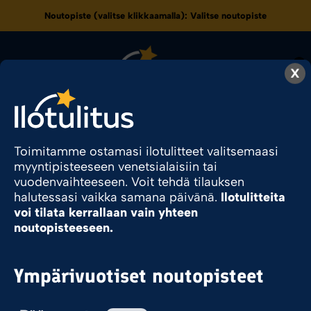
Noutopiste (valitse klikkaamalla):
Valitse noutopiste
0
X
9.6
Toimitamme ostamasi ilotulitteet valitsemaasi
myyntipisteeseen venetsialaisiin tai
vuodenvaihteeseen. Voit tehdä tilauksen
Ilotulite.fi
Tuote Pyromassamäärä
9.6
halutessasi vaikka samana päivänä.
Ilotulitteita
voi tilata kerrallaan vain yhteen
noutopisteeseen.
Sesonkituote
Ympärivuotiset noutopisteet