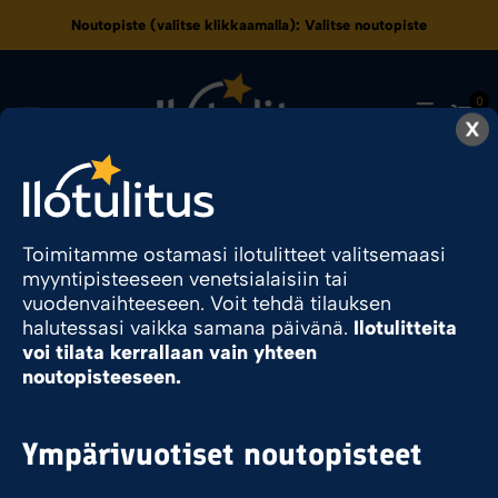
Noutopiste (valitse klikkaamalla):
Valitse noutopiste
0
X
Pyrocom
Toimitamme ostamasi ilotulitteet valitsemaasi
myyntipisteeseen venetsialaisiin tai
vuodenvaihteeseen. Voit tehdä tilauksen
Ilotulite.fi
Pyrocom
halutessasi vaikka samana päivänä.
Ilotulitteita
voi tilata kerrallaan vain yhteen
noutopisteeseen.
Sesonkituote
Ympärivuotiset noutopisteet