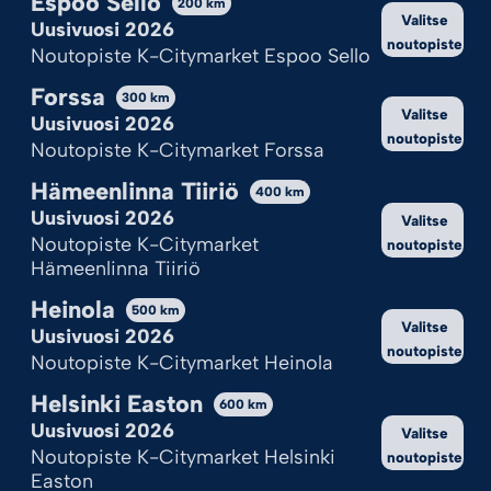
Espoo Sello
200
km
Valitse
Uusivuosi 2026
Onhan tämä sinulle ok?
noutopiste
Noutopiste K-Citymarket Espoo Sello
Hyväksy kaikki
Forssa
300
km
Valitse
Uusivuosi 2026
Hylkää kaikki
noutopiste
Noutopiste K-Citymarket Forssa
Katso valinnat
Hämeenlinna Tiiriö
400
km
Uusivuosi 2026
Cookie Policy
Tietosuojaseloste
Valitse
Noutopiste K-Citymarket
noutopiste
Hämeenlinna Tiiriö
Heinola
500
km
Valitse
Uusivuosi 2026
noutopiste
Noutopiste K-Citymarket Heinola
Helsinki Easton
600
km
Uusivuosi 2026
Valitse
Noutopiste K-Citymarket Helsinki
noutopiste
Easton