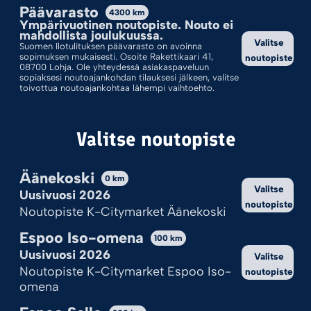
Päävarasto
4300
km
Pyrocom-ilotulitteet kätevästi verkkokaupasta
Ympärivuotinen noutopiste. Nouto ei
mahdollista joulukuussa.
Pyrocom on ilotulitemerkki, jonka tuotteet tekevät
Valitse
Suomen Ilotulituksen päävarasto on avoinna
juhlista näyttäviä ja ikimuistoisia. Ilotulite.fi-
sopimuksen mukaisesti. Osoite Rakettikaari 41,
noutopiste
08700 Lohja. Ole yhteydessä asiakaspaveluun
verkkokaupasta voit tilata Pyrocom-
sopiaksesi noutoajankohdan tilauksesi jälkeen, valitse
ilotulitteet ennakkoon ja noutaa ne kätevästi
toivottua noutoajankohtaa lähempi vaihtoehto.
lähimmästä myyntipisteestä sesonkiaikaan.
Tutustu valikoimaan ja tilaa suosikkisi ajoissa!
Valitse noutopiste
Valinnoillasi ei löytynyt tuotteita.
Äänekoski
0
km
Valitse
Uusivuosi 2026
noutopiste
Noutopiste K-Citymarket Äänekoski
Espoo Iso-omena
100
km
Uusivuosi 2026
Valitse
Noutopiste K-Citymarket Espoo Iso-
noutopiste
Kekseistä puhetta?
omena
Ilotulite.fi käyttää evästeitä, jotta sivu toimii ja pystymme sitä
kehittämään.