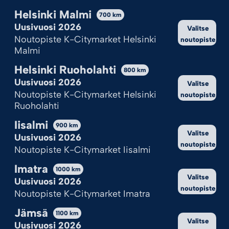
Helsinki Malmi
700
km
Uusivuosi 2026
Valitse
Noutopiste K-Citymarket Helsinki
noutopiste
Malmi
Helsinki Ruoholahti
800
km
Uusivuosi 2026
Valitse
Noutopiste K-Citymarket Helsinki
noutopiste
Ruoholahti
Iisalmi
900
km
Valitse
Uusivuosi 2026
noutopiste
Noutopiste K-Citymarket Iisalmi
Imatra
1000
km
Valitse
Uusivuosi 2026
Ilotulite.fi-verkkokauppa on Suomen
noutopiste
Noutopiste K-Citymarket Imatra
Ilotulituksen rakettimyyntipiste verkossa.
Verkkokaupastamme löydät laajan valikoiman
Jämsä
1100
km
näyttäviä, turvallisia ja testattuja ilotulitteita
Valitse
Uusivuosi 2026