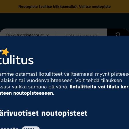
Noutopiste (valitse klikkaamalla):
Valitse noutopiste
Kaikki tuotekategoriat
eet
Kampanjat & Tarjoukset
Noutopisteet
Kuvasto
tili
amme ostamasi ilotulitteet valitsemaasi myyntipistee
ialaisiin tai vuodenvaihteeseen. Voit tehdä tilauksen
ssasi vaikka samana päivänä.
Ilotulitteita voi tilata ke
hteen noutopisteeseen.
SUOJ
rivuotiset noutopisteet
3,00