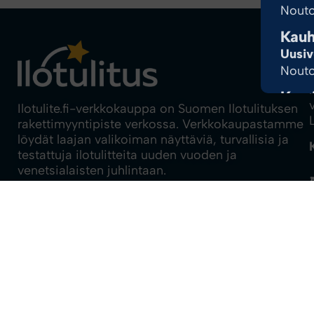
Nouto
Kauh
Uusiv
Nouto
Kem
Ilotulite.fi-verkkokauppa on Suomen Ilotulituksen
Uusiv
rakettimyyntipiste verkossa. Verkkokaupastamme
Nouto
löydät laajan valikoiman näyttäviä, turvallisia ja
testattuja ilotulitteita uuden vuoden ja
Kera
venetsialaisten juhlintaan.
Uusiv
Nouto
Tietosuojaseloste
Tilaus- ja toimitusehdot
Kir
Tilausohjeet
Uusiv
Ilotulitus.fi
Nouto
Klau
Uusiv
Nouto