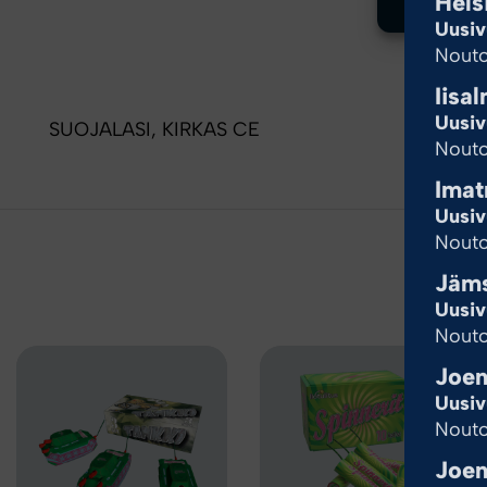
Hels
Uusiv
Nouto
Iisal
Uusiv
SUOJALASI, KIRKAS CE
Nouto
Imat
Uusiv
Nouto
Jäm
Uusiv
Nouto
Joen
Uusiv
Nouto
Joen