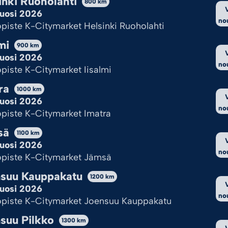
inki Ruoholahti
800
km
Cookie Policy
Tietosuojaseloste
uosi 2026
no
KUVAUS
piste K-Citymarket Helsinki Ruoholahti
mi
900
km
uosi 2026
no
piste K-Citymarket Iisalmi
ra
1000
km
uosi 2026
no
piste K-Citymarket Imatra
sä
Katso myös nämä
1100
km
uosi 2026
no
piste K-Citymarket Jämsä
suu Kauppakatu
1200
km
uosi 2026
no
piste K-Citymarket Joensuu Kauppakatu
suu Pilkko
1300
km