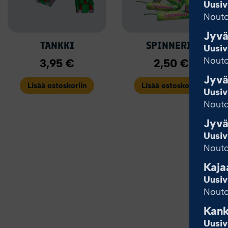
Uusiv
Nouto
Jyvä
TANKKI
SPINNERIT
Uusiv
Nouto
3,95
€
2,50
€
Jyvä
Lisää ostoskoriin
Lisää ostoskoriin
Uusiv
Nouto
Jyvä
Uusiv
Nouto
Kaja
Uusiv
Nouto
Kan
Uusiv