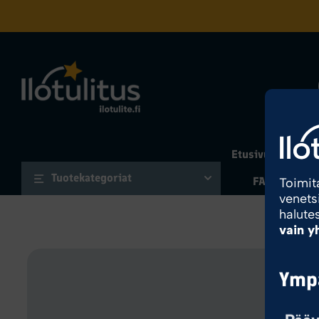
Etusivu
Tuott
Tuotekategoriat
FAQ
Oma 
Toimit
venets
halute
vain y
Ympä