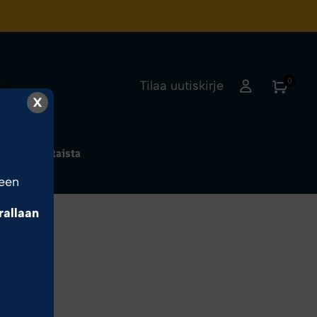
0
Tilaa uutiskirje
X
Ajankohtaista
seen
rrallaan
ALASIT
€