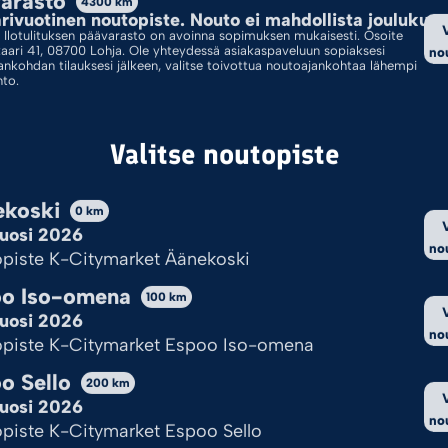
arasto
4300
km
SUOJAL
ivuotinen noutopiste. Nouto ei mahdollista joulukuus
Ilotulituksen päävarasto on avoinna sopimuksen mukaisesti. Osoite
kaari 41, 08700 Lohja. Ole yhteydessä asiakaspaveluun sopiaksesi
no
Ainoas
ankohdan tilauksesi jälkeen, valitse toivottua noutoajankohtaa lähempi
hto.
Valitse 
Valitse noutopiste
Päävara
koski
0
km
uosi 2026
Lis
no
piste K-Citymarket Äänekoski
o Iso-omena
100
km
uosi 2026
Tuotetu
no
piste K-Citymarket Espoo Iso-omena
Osasto
o Sello
200
km
Tuotem
uosi 2026
no
piste K-Citymarket Espoo Sello