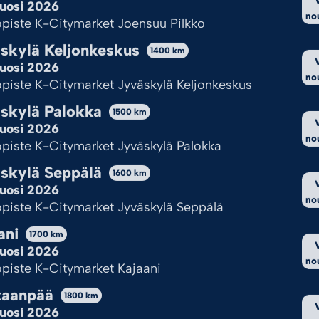
uosi 2026
no
piste K-Citymarket Joensuu Pilkko
skylä Keljonkeskus
1400
km
THUNDERSTORM
SYTYTYSPUIKKO
uosi 2026
no
piste K-Citymarket Jyväskylä Keljonkeskus
5,95
€
2,50
€
skylä Palokka
1500
km
Lisää ostoskoriin
Lisää ostoskoriin
uosi 2026
no
piste K-Citymarket Jyväskylä Palokka
skylä Seppälä
1600
km
uosi 2026
no
piste K-Citymarket Jyväskylä Seppälä
ani
1700
km
uosi 2026
no
piste K-Citymarket Kajaani
kaanpää
1800
km
uosi 2026