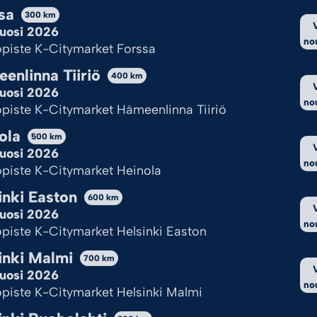
sa
300
km
uosi 2026
no
piste K-Citymarket Forssa
enlinna Tiiriö
400
km
uosi 2026
no
piste K-Citymarket Hämeenlinna Tiiriö
ola
500
km
uosi 2026
no
piste K-Citymarket Heinola
Kekseistä puhetta?
inki Easton
600
km
uosi 2026
yttää evästeitä, jotta sivu toimii ja pystymme sitä kehittämään.
no
piste K-Citymarket Helsinki Easton
nulle ok?
inki Malmi
700
km
uosi 2026
no
ksy kaikki
Hylkää kaikki
Katso val
piste K-Citymarket Helsinki Malmi