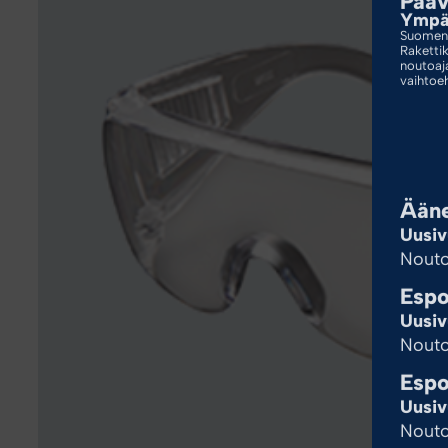
Pääv
Ympär
Suomen 
Raketti
noutoaj
vaihtoe
Ääne
Uusiv
Nouto
Espo
Uusiv
Nouto
Espo
Uusiv
Nouto