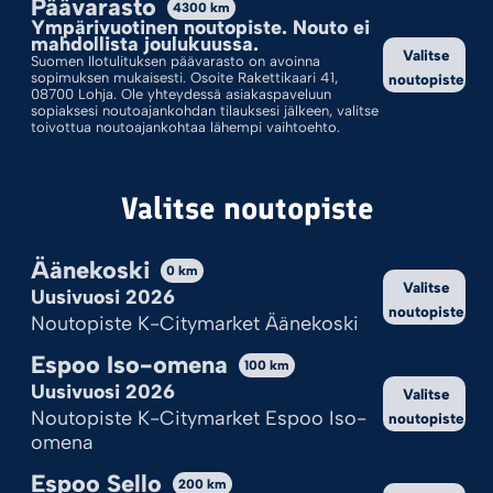
Päävarasto
4300
km
Ympärivuotinen noutopiste. Nouto ei
Valinnoillasi ei löytynyt tuotteita.
mahdollista joulukuussa.
Valitse
Suomen Ilotulituksen päävarasto on avoinna
sopimuksen mukaisesti. Osoite Rakettikaari 41,
noutopiste
08700 Lohja. Ole yhteydessä asiakaspaveluun
sopiaksesi noutoajankohdan tilauksesi jälkeen, valitse
toivottua noutoajankohtaa lähempi vaihtoehto.
Valitse noutopiste
Äänekoski
0
km
Valitse
Uusivuosi 2026
noutopiste
Kekseistä puhetta?
Noutopiste K-Citymarket Äänekoski
Ilotulite.fi käyttää evästeitä, jotta sivu toimii ja pystymme sitä
Espoo Iso-omena
100
km
kehittämään.
Uusivuosi 2026
Valitse
Onhan tämä sinulle ok?
Noutopiste K-Citymarket Espoo Iso-
noutopiste
omena
Hyväksy kaikki
Espoo Sello
200
km