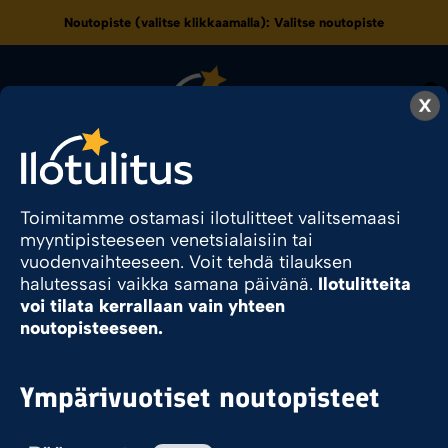
Noutopiste (valitse klikkaamalla):
Valitse noutopiste
0
X
187.2
Toimitamme ostamasi ilotulitteet valitsemaasi
myyntipisteeseen venetsialaisiin tai
vuodenvaihteeseen. Voit tehdä tilauksen
Ilotulite.fi
Tuote Pyromassamäärä
187.2
halutessasi vaikka samana päivänä.
Ilotulitteita
voi tilata kerrallaan vain yhteen
noutopisteeseen.
Sesonkituote
Ympärivuotiset noutopisteet