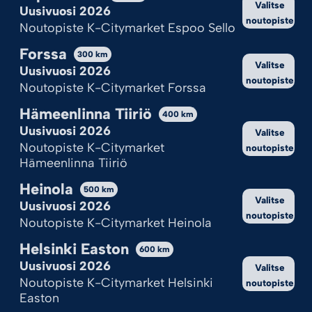
Valitse
Hylkää kaikki
Uusivuosi 2026
noutopiste
Noutopiste K-Citymarket Espoo Sello
Katso valinnat
Forssa
300
km
Valitse
Cookie Policy
Tietosuojaseloste
Uusivuosi 2026
noutopiste
Noutopiste K-Citymarket Forssa
Hämeenlinna Tiiriö
400
km
Uusivuosi 2026
Valitse
Noutopiste K-Citymarket
noutopiste
Hämeenlinna Tiiriö
Heinola
500
km
Valitse
Uusivuosi 2026
noutopiste
Noutopiste K-Citymarket Heinola
Helsinki Easton
600
km
Uusivuosi 2026
Valitse
Noutopiste K-Citymarket Helsinki
noutopiste
Easton