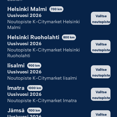
Helsinki Malmi
700
km
Uusivuosi 2026
Valitse
Noutopiste K-Citymarket Helsinki
noutopiste
Malmi
Helsinki Ruoholahti
800
km
Uusivuosi 2026
Valitse
Noutopiste K-Citymarket Helsinki
noutopiste
Ruoholahti
Iisalmi
900
km
Valitse
Uusivuosi 2026
noutopiste
Noutopiste K-Citymarket Iisalmi
Imatra
1000
km
Valitse
Uusivuosi 2026
noutopiste
Noutopiste K-Citymarket Imatra
Jämsä
1100
km
Valitse
Uusivuosi 2026