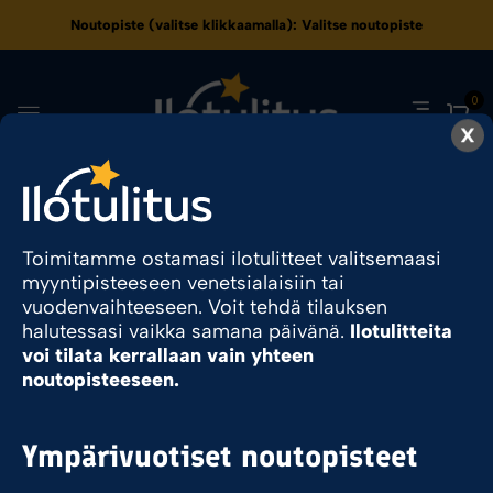
Noutopiste (valitse klikkaamalla):
Valitse noutopiste
0
X
24
Toimitamme ostamasi ilotulitteet valitsemaasi
myyntipisteeseen venetsialaisiin tai
Ilotulite.fi
Tuote Pyromassamäärä
24
vuodenvaihteeseen. Voit tehdä tilauksen
halutessasi vaikka samana päivänä.
Ilotulitteita
voi tilata kerrallaan vain yhteen
noutopisteeseen.
Sesonkituote
Ympärivuotiset noutopisteet