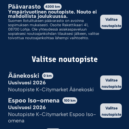
Päävarasto
4300
km
Lajittelu: Ostetuin Ensin
Ympärivuotinen noutopiste. Nouto ei
mahdollista joulukuussa.
Valitse
Suomen Ilotulituksen päävarasto on avoinna
sopimuksen mukaisesti. Osoite Rakettikaari 41,
noutopiste
08700 Lohja. Ole yhteydessä asiakaspaveluun
sopiaksesi noutoajankohdan tilauksesi jälkeen, valitse
toivottua noutoajankohtaa lähempi vaihtoehto.
Valitse noutopiste
Äänekoski
0
km
Valitse
Uusivuosi 2026
TYKINKUULAT
KRANUT
noutopiste
Noutopiste K-Citymarket Äänekoski
3,95
€
2,50
€
Espoo Iso-omena
100
km
Uusivuosi 2026
Valitse
Lisää ostoskoriin
Lisää ostoskoriin
Noutopiste K-Citymarket Espoo Iso-
noutopiste
omena