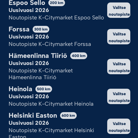
Espoo Sello
Kekseistä puhetta?
200
km
Valitse
Uusivuosi 2026
Ilotulite.fi käyttää evästeitä, jotta sivu toimii ja pystymme sitä
noutopiste
Noutopiste K-Citymarket Espoo Sello
kehittämään.
Onhan tämä sinulle ok?
Forssa
300
km
Valitse
Uusivuosi 2026
noutopiste
Hyväksy kaikki
Noutopiste K-Citymarket Forssa
Hämeenlinna Tiiriö
Hylkää kaikki
400
km
Uusivuosi 2026
Valitse
Katso valinnat
Noutopiste K-Citymarket
noutopiste
Hämeenlinna Tiiriö
Cookie Policy
Tietosuojaseloste
Heinola
500
km
Valitse
Uusivuosi 2026
noutopiste
Noutopiste K-Citymarket Heinola
Helsinki Easton
600
km
Uusivuosi 2026
Valitse
Noutopiste K-Citymarket Helsinki
noutopiste
Easton