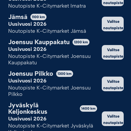
noutopiste
Noutopiste K-Citymarket Imatra
Onhan tämä sinulle ok?
Jämsä
1100
km
Hyväksy kaikki
Valitse
Uusivuosi 2026
noutopiste
Noutopiste K-Citymarket Jämsä
Hylkää kaikki
Joensuu Kauppakatu
1200
km
Katso valinnat
Uusivuosi 2026
Valitse
Noutopiste K-Citymarket Joensuu
noutopiste
Cookie Policy
Tietosuojaseloste
Kauppakatu
JUKEBOXI
UKKOSMYRSKY
Joensuu Pilkko
1300
km
14,95
€
24,95
€
Uusivuosi 2026
Valitse
Noutopiste K-Citymarket Joensuu
noutopiste
Lisää ostoskoriin
Lisää ostoskoriin
Pilkko
-25%
Jyväskylä
1400
km
Keljonkeskus
Valitse
Uusivuosi 2026
noutopiste
Noutopiste K-Citymarket Jyväskylä