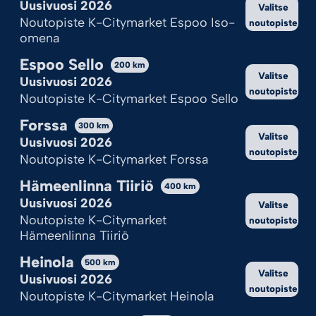
Uusivuosi 2026
Valitse
Noutopiste K-Citymarket Espoo Iso-
noutopiste
omena
Espoo Sello
200
km
Valitse
Uusivuosi 2026
noutopiste
Noutopiste K-Citymarket Espoo Sello
MEGA TYKIT
ISO ROOMALAINEN
Forssa
300
km
Valitse
Uusivuosi 2026
9,95
€
2,95
€
noutopiste
Noutopiste K-Citymarket Forssa
Lisää ostoskoriin
Lisää ostoskoriin
Hämeenlinna Tiiriö
400
km
Uusivuosi 2026
Valitse
Noutopiste K-Citymarket
noutopiste
Hämeenlinna Tiiriö
Heinola
500
km
Valitse
Uusivuosi 2026
noutopiste
Noutopiste K-Citymarket Heinola