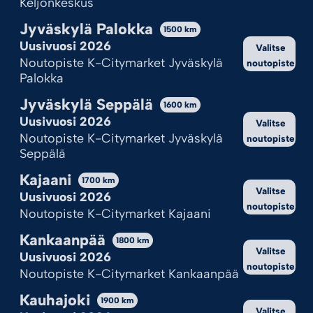
Keljonkeskus
Jyväskylä Palokka
1500
km
Uusivuosi 2026
Valitse
Noutopiste K-Citymarket Jyväskylä
noutopiste
Palokka
TANKKI
JÄTTIPERHONEN
2,95
€
Jyväskylä Seppälä
1600
km
3,95
€
3,95
€
Uusivuosi 2026
Valitse
Noutopiste K-Citymarket Jyväskylä
noutopiste
Lisää ostoskoriin
Lisää ostoskoriin
Seppälä
Kajaani
1700
km
Valitse
1
2
Uusivuosi 2026
noutopiste
Noutopiste K-Citymarket Kajaani
Kankaanpää
1800
km
Valitse
Uusivuosi 2026
noutopiste
Noutopiste K-Citymarket Kankaanpää
Kauhajoki
1900
km
Valitse