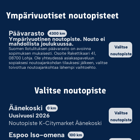
Lajittelu: Ostetuin Ensin
Ympärivuotiset noutopisteet
Päävarasto
4300
km
Ympärivuotinen noutopiste. Nouto ei
mahdollista joulukuussa.
Valitse
Suomen Ilotulituksen päävarasto on avoinna
sopimuksen mukaisesti. Osoite Rakettikaari 41,
noutopiste
08700 Lohja. Ole yhteydessä asiakaspaveluun
sopiaksesi noutoajankohdan tilauksesi jälkeen, valitse
toivottua noutoajankohtaa lähempi vaihtoehto.
Valitse noutopiste
KUNKKUPAUKKU
THUNDERSTORM
2,50
€
5,95
€
Äänekoski
0
km
Valitse
Uusivuosi 2026
Lisää ostoskoriin
Lisää ostoskoriin
noutopiste
Noutopiste K-Citymarket Äänekoski
Espoo Iso-omena
100
km