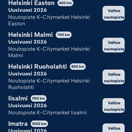
Helsinki Easton
600
km
Uusivuosi 2026
Valitse
JACKPOT
SUPERSETTI
Noutopiste K-Citymarket Helsinki
noutopiste
9,95
€
19,95
€
Easton
Helsinki Malmi
700
km
Lisää ostoskoriin
Lisää ostoskoriin
Uusivuosi 2026
Valitse
Noutopiste K-Citymarket Helsinki
noutopiste
Malmi
Helsinki Ruoholahti
800
km
Uusivuosi 2026
Valitse
Noutopiste K-Citymarket Helsinki
noutopiste
Ruoholahti
Iisalmi
900
km
Valitse
Uusivuosi 2026
TÄHTITYKKI
TYKINKUULAT
noutopiste
Noutopiste K-Citymarket Iisalmi
Kekseistä puhetta?
4,95
€
3,95
€
Imatra
1000
km
Ilotulite.fi käyttää evästeitä, jotta sivu toimii ja pystymme sitä
Valitse
Uusivuosi 2026
kehittämään.
Lisää ostoskoriin
Lisää ostoskoriin