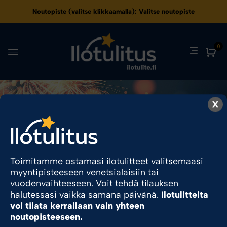
Noutopiste (valitse klikkaamalla):
Valitse noutopiste
0
X
8
Ilotulite.fi
Tuote Turvaetäisyys
8
Toimitamme ostamasi ilotulitteet valitsemaasi
myyntipisteeseen venetsialaisiin tai
Sesonkituote
vuodenvaihteeseen. Voit tehdä tilauksen
halutessasi vaikka samana päivänä.
Ilotulitteita
voi tilata kerrallaan vain yhteen
noutopisteeseen.