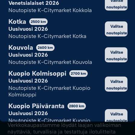
Valitse
Venetsialaiset 2026
noutopiste
Noutopiste K-Citymarket Kokkola
Kotka
2500
km
Valitse
Uusivuosi 2026
noutopiste
Noutopiste K-Citymarket Kotka
Kouvola
2600
km
Valitse
Uusivuosi 2026
noutopiste
Noutopiste K-Citymarket Kouvola
Kuopio Kolmisoppi
2700
km
Uusivuosi 2026
Valitse
Noutopiste K-Citymarket Kuopio
noutopiste
Kolmisoppi
Kuopio Päiväranta
2800
km
Ilotulite.fi-verkkokauppa on Suomen
Uusivuosi 2026
Valitse
Ilotulituksen rakettimyyntipiste verkossa.
Noutopiste K-Citymarket Kuopio
noutopiste
Verkkokaupastamme löydät laajan valikoiman
Päiväranta
näyttäviä, turvallisia ja testattuja ilotulitteita