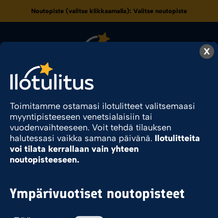
Noutopiste (valitse klikkaamalla):
Valitse noutopiste
0
X
70
Toimitamme ostamasi ilotulitteet valitsemaasi
myyntipisteeseen venetsialaisiin tai
vuodenvaihteeseen. Voit tehdä tilauksen
Ilotulite.fi
Tuote Pyromassamäärä
70
halutessasi vaikka samana päivänä.
Ilotulitteita
voi tilata kerrallaan vain yhteen
noutopisteeseen.
Sesonkituote
Ympärivuotiset noutopisteet