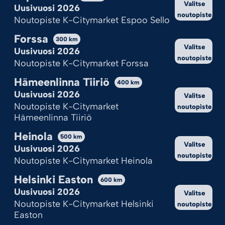
Valitse
Hylkää kaikki
Uusivuosi 2026
noutopiste
Noutopiste K-Citymarket Espoo Sello
Katso valinnat
Forssa
300
km
Valitse
Cookie Policy
Tietosuojaseloste
Uusivuosi 2026
noutopiste
Noutopiste K-Citymarket Forssa
Hämeenlinna Tiiriö
400
km
Uusivuosi 2026
Valitse
Noutopiste K-Citymarket
noutopiste
Hämeenlinna Tiiriö
Heinola
500
km
Valitse
Uusivuosi 2026
noutopiste
Noutopiste K-Citymarket Heinola
Helsinki Easton
600
km
Uusivuosi 2026
Valitse
Noutopiste K-Citymarket Helsinki
noutopiste
Easton