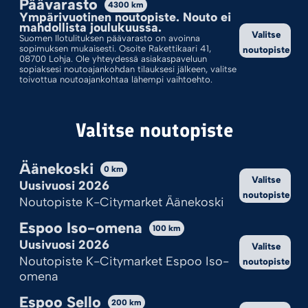
Päävarasto
4300
km
Ympärivuotinen noutopiste. Nouto ei
Valinnoillasi ei löytynyt tuotteita.
mahdollista joulukuussa.
Valitse
Suomen Ilotulituksen päävarasto on avoinna
sopimuksen mukaisesti. Osoite Rakettikaari 41,
noutopiste
08700 Lohja. Ole yhteydessä asiakaspaveluun
sopiaksesi noutoajankohdan tilauksesi jälkeen, valitse
toivottua noutoajankohtaa lähempi vaihtoehto.
Valitse noutopiste
Äänekoski
0
km
Valitse
Uusivuosi 2026
noutopiste
Kekseistä puhetta?
Noutopiste K-Citymarket Äänekoski
Ilotulite.fi käyttää evästeitä, jotta sivu toimii ja pystymme sitä
Espoo Iso-omena
100
km
kehittämään.
Uusivuosi 2026
Valitse
Onhan tämä sinulle ok?
Noutopiste K-Citymarket Espoo Iso-
noutopiste
omena
Hyväksy kaikki
Espoo Sello
200
km