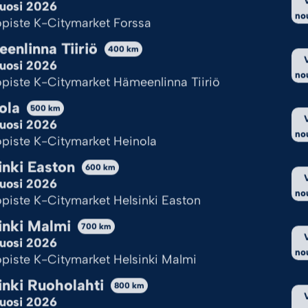
uosi 2026
no
piste K-Citymarket Forssa
ksy kaikki
Hylkää kaikki
Katso val
enlinna Tiiriö
400
km
uosi 2026
Cookie Policy
Tietosuojaseloste
no
piste K-Citymarket Hämeenlinna Tiiriö
ola
500
km
uosi 2026
no
piste K-Citymarket Heinola
inki Easton
600
km
uosi 2026
no
piste K-Citymarket Helsinki Easton
inki Malmi
700
km
uosi 2026
no
piste K-Citymarket Helsinki Malmi
inki Ruoholahti
800
km
uosi 2026