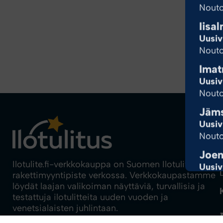
Nouto
Iisal
Uusiv
Nouto
Imat
Uusiv
Nouto
Jäm
Uusiv
Nouto
Joen
Ilotulite.fi-verkkokauppa on Suomen Ilotulituksen
Uusiv
rakettimyyntipiste verkossa. Verkkokaupastamme
Nouto
löydät laajan valikoiman näyttäviä, turvallisia ja
Joen
testattuja ilotulitteita uuden vuoden ja
venetsialaisten juhlintaan.
Uusiv
Nouto