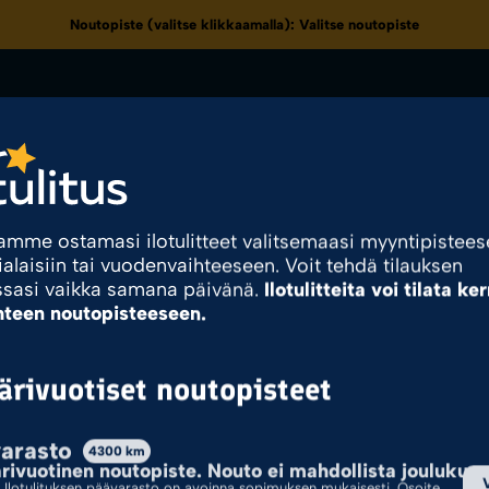
Noutopiste (valitse klikkaamalla):
Valitse noutopiste
Kaikki tuotekategoriat
eet
Kampanjat & Tarjoukset
Noutopisteet
Kuvasto
amme ostamasi ilotulitteet valitsemaasi myyntipistee
ialaisiin tai vuodenvaihteeseen. Voit tehdä tilauksen
tili
ssasi vaikka samana päivänä.
Ilotulitteita voi tilata ke
hteen noutopisteeseen.
rivuotiset noutopisteet
70
arasto
4300
km
Ilotulite.fi
Tuote Pyromassamäärä
70
ivuotinen noutopiste. Nouto ei mahdollista joulukuus
Ilotulituksen päävarasto on avoinna sopimuksen mukaisesti. Osoite