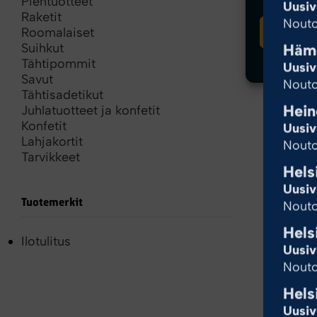
Pientuotteet
Uusiv
Raketit
Nouto
Hyvä
Roomalaiset
Häme
Suihkut
Tähtipommit
Uusiv
Savut
Nouto
Tähtisadetikut
Hein
Juhlatuotteet ja konfetit
Konfetit
Uusiv
Lahjakortit
Nouto
Tarvikkeet
Hels
Uusiv
Tuotemerkit
Nouto
Hels
Ilotulitus
Uusiv
Nouto
Hels
Uusiv