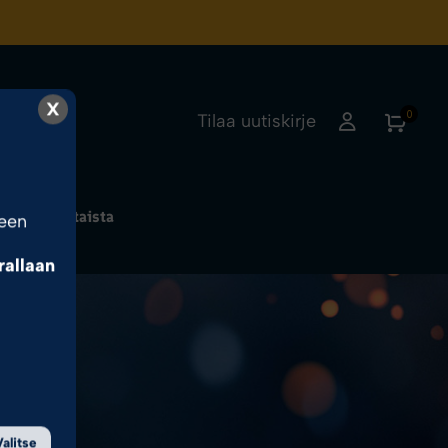
X
0
Tilaa uutiskirje
Ajankohtaista
seen
rrallaan
sa.
Valitse