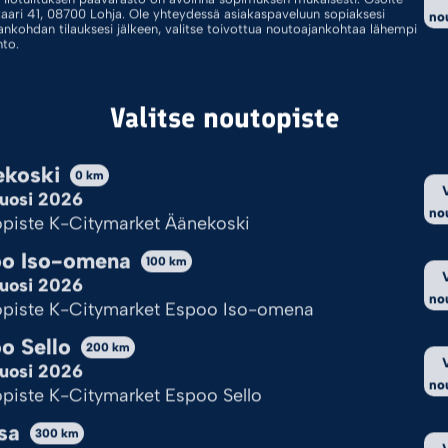
kaari 41, 08700 Lohja. Ole yhteydessä asiakaspaveluun sopiaksesi
no
ankohdan tilauksesi jälkeen, valitse toivottua noutoajankohtaa lähempi
hto.
Padat
Yhdistelmäpadat
Valitse noutopiste
koski
0
km
uosi 2026
no
piste K-Citymarket Äänekoski
o Iso-omena
100
km
oillasi ei löytynyt tuotteita.
uosi 2026
no
piste K-Citymarket Espoo Iso-omena
o Sello
Kekseistä puhetta?
200
km
uosi 2026
no
piste K-Citymarket Espoo Sello
yttää evästeitä, jotta sivu toimii ja pystymme sitä kehittämään.
sa
nulle ok?
300
km