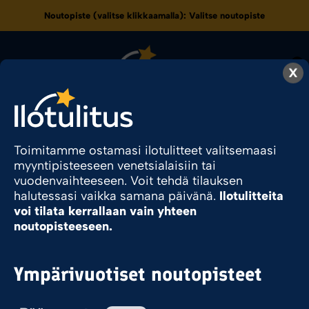
Noutopiste (valitse klikkaamalla):
Valitse noutopiste
0
X
70
Toimitamme ostamasi ilotulitteet valitsemaasi
myyntipisteeseen venetsialaisiin tai
vuodenvaihteeseen. Voit tehdä tilauksen
Ilotulite.fi
Tuote Pyromassamäärä
70
halutessasi vaikka samana päivänä.
Ilotulitteita
voi tilata kerrallaan vain yhteen
noutopisteeseen.
Sesonkituote
Ympärivuotiset noutopisteet