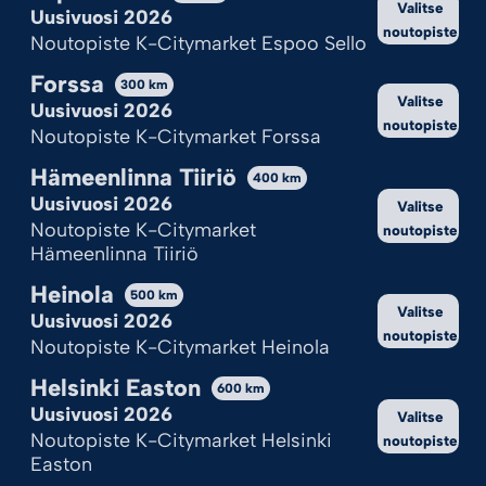
Valitse
Hylkää kaikki
Uusivuosi 2026
noutopiste
Noutopiste K-Citymarket Espoo Sello
Katso valinnat
Forssa
300
km
Valitse
Cookie Policy
Tietosuojaseloste
Uusivuosi 2026
noutopiste
Noutopiste K-Citymarket Forssa
Hämeenlinna Tiiriö
400
km
Uusivuosi 2026
Valitse
Noutopiste K-Citymarket
noutopiste
Hämeenlinna Tiiriö
Heinola
500
km
Valitse
Uusivuosi 2026
noutopiste
Noutopiste K-Citymarket Heinola
Helsinki Easton
600
km
Uusivuosi 2026
Valitse
Noutopiste K-Citymarket Helsinki
noutopiste
Easton