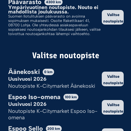
Päävarasto
4300
km
Ympärivuotinen noutopiste. Nouto ei
Valinnoillasi ei löytynyt tuotteita.
mahdollista joulukuussa.
Valitse
Suomen Ilotulituksen päävarasto on avoinna
sopimuksen mukaisesti. Osoite Rakettikaari 41,
noutopiste
08700 Lohja. Ole yhteydessä asiakaspaveluun
sopiaksesi noutoajankohdan tilauksesi jälkeen, valitse
toivottua noutoajankohtaa lähempi vaihtoehto.
Valitse noutopiste
Äänekoski
0
km
Valitse
Uusivuosi 2026
noutopiste
Kekseistä puhetta?
Noutopiste K-Citymarket Äänekoski
Ilotulite.fi käyttää evästeitä, jotta sivu toimii ja pystymme sitä
Espoo Iso-omena
100
km
kehittämään.
Uusivuosi 2026
Valitse
Onhan tämä sinulle ok?
Noutopiste K-Citymarket Espoo Iso-
noutopiste
omena
Hyväksy kaikki
Espoo Sello
200
km