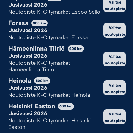
Valitse
Hylkää kaikki
Uusivuosi 2026
noutopiste
Noutopiste K-Citymarket Espoo Sello
Katso valinnat
Forssa
300
km
Valitse
Cookie Policy
Tietosuojaseloste
Uusivuosi 2026
noutopiste
Noutopiste K-Citymarket Forssa
Hämeenlinna Tiiriö
400
km
Uusivuosi 2026
Valitse
Noutopiste K-Citymarket
noutopiste
Hämeenlinna Tiiriö
Heinola
500
km
Valitse
Uusivuosi 2026
noutopiste
Noutopiste K-Citymarket Heinola
Helsinki Easton
600
km
Uusivuosi 2026
Valitse
Noutopiste K-Citymarket Helsinki
noutopiste
Easton