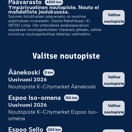
Päävarasto
4300
km
Ympärivuotinen noutopiste. Nouto ei
Valinnoillasi ei löytynyt tuotteita.
mahdollista joulukuussa.
Valitse
Suomen Ilotulituksen päävarasto on avoinna
sopimuksen mukaisesti. Osoite Rakettikaari 41,
noutopiste
08700 Lohja. Ole yhteydessä asiakaspaveluun
sopiaksesi noutoajankohdan tilauksesi jälkeen, valitse
toivottua noutoajankohtaa lähempi vaihtoehto.
Valitse noutopiste
Äänekoski
0
km
Valitse
Uusivuosi 2026
noutopiste
Kekseistä puhetta?
Noutopiste K-Citymarket Äänekoski
Ilotulite.fi käyttää evästeitä, jotta sivu toimii ja pystymme sitä
Espoo Iso-omena
100
km
kehittämään.
Uusivuosi 2026
Valitse
Onhan tämä sinulle ok?
Noutopiste K-Citymarket Espoo Iso-
noutopiste
omena
Hyväksy kaikki
Espoo Sello
200
km