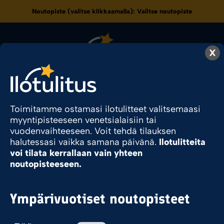
Noutopiste (valitse klikkaamalla):
Valitse noutopiste
0
X
70
Toimitamme ostamasi ilotulitteet valitsemaasi
myyntipisteeseen venetsialaisiin tai
vuodenvaihteeseen. Voit tehdä tilauksen
Ilotulite.fi
Tuote Pyromassamäärä
70
halutessasi vaikka samana päivänä.
Ilotulitteita
voi tilata kerrallaan vain yhteen
noutopisteeseen.
Sesonkituote
Ympärivuotiset noutopisteet