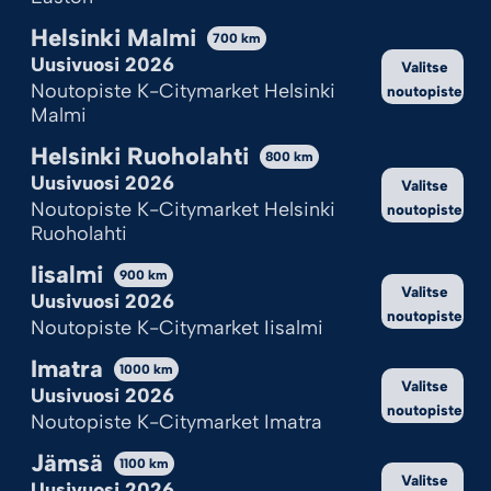
Helsinki Malmi
700
km
Uusivuosi 2026
Valitse
Noutopiste K-Citymarket Helsinki
noutopiste
Malmi
Helsinki Ruoholahti
800
km
Uusivuosi 2026
Valitse
Noutopiste K-Citymarket Helsinki
noutopiste
Ruoholahti
Iisalmi
900
km
Valitse
Uusivuosi 2026
noutopiste
Noutopiste K-Citymarket Iisalmi
Imatra
1000
km
Valitse
Uusivuosi 2026
noutopiste
Noutopiste K-Citymarket Imatra
Jämsä
1100
km
Valitse
Uusivuosi 2026