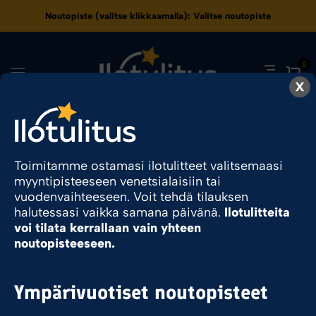
Noutopiste (valitse klikkaamalla):
Valitse noutopiste
0
X
6
Toimitamme ostamasi ilotulitteet valitsemaasi
myyntipisteeseen venetsialaisiin tai
Ilotulite.fi
Tuote Laukauksia
6
vuodenvaihteeseen. Voit tehdä tilauksen
halutessasi vaikka samana päivänä.
Ilotulitteita
voi tilata kerrallaan vain yhteen
noutopisteeseen.
Sesonkituote
Ympärivuotiset noutopisteet