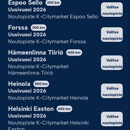
Espoo Sello
Kekseistä puhetta?
200
km
Valitse
Uusivuosi 2026
Ilotulite.fi käyttää evästeitä, jotta sivu toimii ja pystymme sitä
noutopiste
Noutopiste K-Citymarket Espoo Sello
kehittämään.
Onhan tämä sinulle ok?
Forssa
300
km
Valitse
Uusivuosi 2026
noutopiste
Hyväksy kaikki
Noutopiste K-Citymarket Forssa
Hämeenlinna Tiiriö
Hylkää kaikki
400
km
Uusivuosi 2026
Valitse
Katso valinnat
Noutopiste K-Citymarket
noutopiste
Hämeenlinna Tiiriö
Cookie Policy
Tietosuojaseloste
Heinola
500
km
Valitse
Uusivuosi 2026
noutopiste
Noutopiste K-Citymarket Heinola
Helsinki Easton
600
km
Uusivuosi 2026
Valitse
Noutopiste K-Citymarket Helsinki
noutopiste
Easton