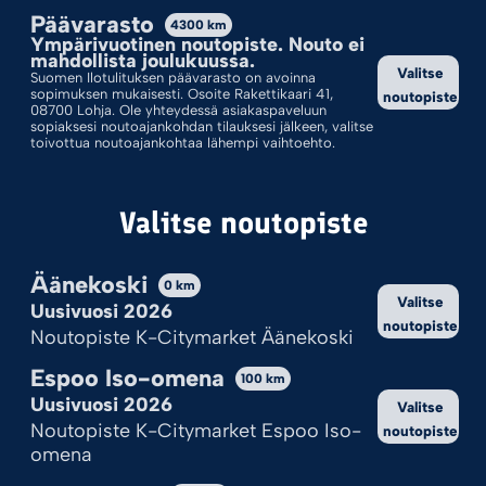
Päävarasto
4300
km
Lajittelu: Ostetuin Ensin
Ympärivuotinen noutopiste. Nouto ei
mahdollista joulukuussa.
Valitse
Suomen Ilotulituksen päävarasto on avoinna
sopimuksen mukaisesti. Osoite Rakettikaari 41,
noutopiste
08700 Lohja. Ole yhteydessä asiakaspaveluun
sopiaksesi noutoajankohdan tilauksesi jälkeen, valitse
toivottua noutoajankohtaa lähempi vaihtoehto.
Valitse noutopiste
Äänekoski
0
km
Valitse
Uusivuosi 2026
THUNDERSTORM
noutopiste
Noutopiste K-Citymarket Äänekoski
5,95
€
Espoo Iso-omena
100
km
Uusivuosi 2026
Valitse
Lisää ostoskoriin
Noutopiste K-Citymarket Espoo Iso-
noutopiste
omena